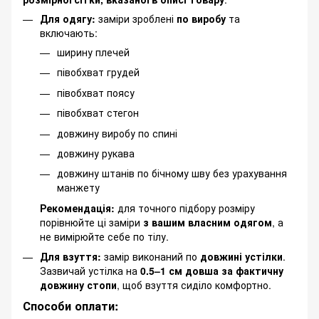
Для одягу:
заміри зроблені
по виробу
та
включають:
ширину плечей
півобхват грудей
півобхват поясу
півобхват стегон
довжину виробу по спині
довжину рукава
довжину штанів по бічному шву без урахування
манжету
Рекомендація:
для точного підбору розміру
порівнюйте ці заміри
з вашим власним одягом
, а
не вимірюйте себе по тілу.
Для взуття:
замір виконаний по
довжині устілки
.
Зазвичай устілка на
0.5–1 см довша за фактичну
довжину стопи
, щоб взуття сиділо комфортно.
Способи оплати: