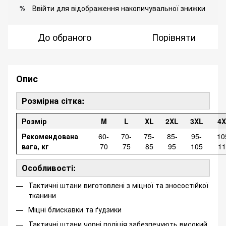
Ввійти
для відображення накопичувальної знижки
%
До обраного
Порівняти
Опис
Розмірна сітка:
Розмір
M
L
XL
2XL
3XL
4
Рекомендована
60-
70-
75-
85-
95-
10
вага, кг
70
75
85
95
105
11
Особливості:
Тактичні штани виготовлені з міцної та зносостійкої
тканини
Міцні блискавки та ґудзики
Тактичні штани чорні поліція забезпечують високий