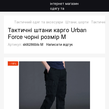
Тактичний одяг та аксесуари
Штани, шорти
Тактичні 
Тактичні штани карго Urban
Force чорні розмір M
Артикул:
skl6286bls-M
Написати відгук
−18%