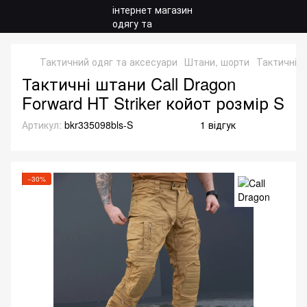
Тактичний одяг та аксесуари
Штани, шорти
Тактичні 
Тактичні штани Call Dragon
Forward HT Striker койот розмір S
Артикул:
bkr335098bls-S
1 відгук
−30%