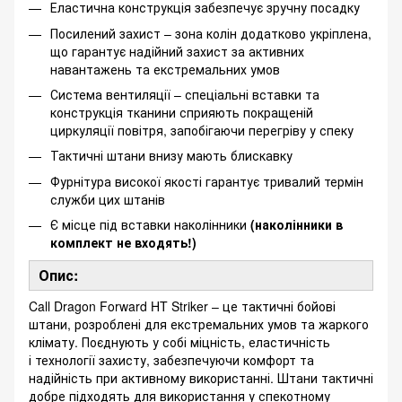
Еластична конструкція забезпечує зручну посадку
Посилений захист – зона колін додатково укріплена,
що гарантує надійний захист за активних
навантажень та екстремальних умов
Система вентиляції – спеціальні вставки та
конструкція тканини сприяють покращеній
циркуляції повітря, запобігаючи перегріву у спеку
Тактичні штани внизу мають блискавку
Фурнітура високої якості гарантує тривалий термін
служби цих штанів
Є місце під вставки наколінники
(наколінники в
комплект не входять!)
Опис:
Call Dragon Forward HT Striker – це тактичні бойові
штани, розроблені для екстремальних умов та жаркого
клімату. Поєднують у собі міцність, еластичність
і технології захисту, забезпечуючи комфорт та
надійність при активному використанні. Штани тактичні
добре підходять для використання у спекотному