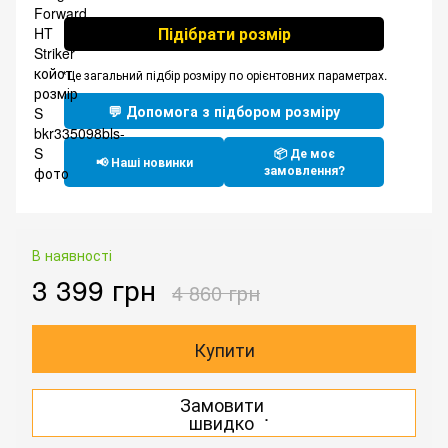
Підібрати розмір
*Це загальний підбір розміру по орієнтовних параметрах.
💬 Допомога з підбором розміру
📦 Де моє
📢 Наші новинки
замовлення?
В наявності
3 399 грн
4 860 грн
Купити
Замовити
.
швидко