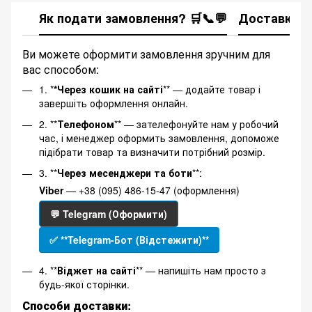
Як подати замовлення? 🛒📞💬
Доставка
Ви можете оформити замовлення зручним для
вас способом:
1. *
*Через кошик на сайті
** — додайте товар і
завершіть оформлення онлайн.
2. **
Телефоном
** — зателефонуйте нам у робочий
час, і менеджер оформить замовлення, допоможе
підібрати товар та визначити потрібний розмір.
3. **
Через месенджери та боти
**:
Viber
— +38 (095) 486-15-47 (оформлення)
💬 Telegram (Оформити)
✅ **Telegram-Бот (Відстежити)**
4. **
Віджет на сайті
** — напишіть нам просто з
будь-якої сторінки.
Способи доставки: