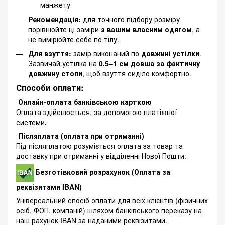
манжету
Рекомендація:
для точного підбору розміру
порівнюйте ці заміри
з вашим власним одягом
, а
не вимірюйте себе по тілу.
Для взуття:
замір виконаний по
довжині устілки
.
Зазвичай устілка на
0.5–1 см довша за фактичну
довжину стопи
, щоб взуття сиділо комфортно.
Способи оплати:
Онлайн-оплата банківською карткою
Оплата здійснюється, за допомогою платіжної
системи
.
Післяплата (оплата при отриманні)
Під післяплатою розуміється оплата за товар та
доставку при отриманні у відділенні Нової Пошти.
Безготівковий розрахунок (Оплата за
реквізитами IBAN)
Універсальний спосіб оплати для всіх клієнтів (фізичних
осіб, ФОП, компаній) шляхом банківського переказу на
наш рахунок IBAN за наданими реквізитами.