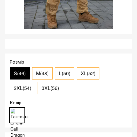
Розмір
S(46)
M(48)
L(50)
XL(52)
2XL(54)
3XL(56)
Колір