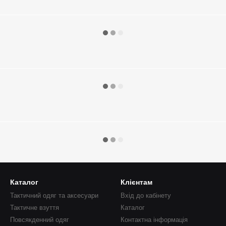
Каталог
Клієнтам
Тактичний одяг та аксесуари
Вхід до кабінету
Тактичне взуття
Каталог
Повсякденний одяг
Контактна інформація