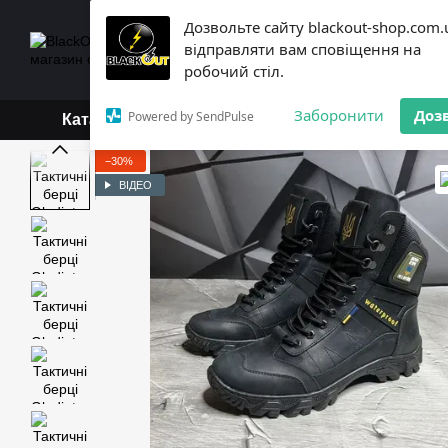
Перейти до основного контенту
Дозвольте сайту blackout-shop.com.
+38 (068) 119-18-19,
+3
відправляти вам сповіщення на
Каталог
Контактна інформ
робочий стіл.
Обмін та повернення
Б
Заборонити
Доз
Powered by SendPulse
Каталог
−30%
ВІДЕО