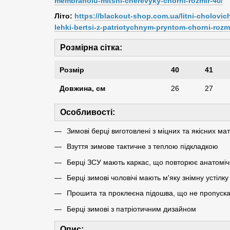
membranoiu-mitsni-cherevyky-chorni-rozmir-40/
Літо:
https://blackout-shop.com.ua/litni-cholovi
lehki-bertsi-z-patriotychnym-pryntom-chorni-rozmi
Розмірна сітка:
Розмір
40
41
Довжина, см
26
27
Особливості:
Зимові берці виготовлені з міцних та якісних мат
Взуття зимове тактичне з теплою підкладкою
Берці ЗСУ мають каркас, що повторює анатомі
Берці зимові чоловічі мають м'яку знімну устілку
Прошита та проклеєна підошва, що не пропуска
Берці зимові з патріотичним дизайном
Опис: