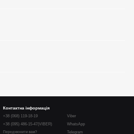
Контактна інформація
+38 (068) 119-18-19
Viber
+38 (095) 486-15-47(VIBER)
WhatsApp
Telegram
Передзвонити вам?