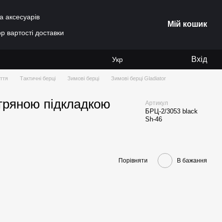
а аксесуарів
Мій кошик
р вартості доставки
Вхід
Укр
ття
Тактичні берці
Зимові берці
Зимові берці Gladiator
хутряною підкладкою
Артикул
БРЦ-2/3053 black
Sh-46
Порівняти
В бажання