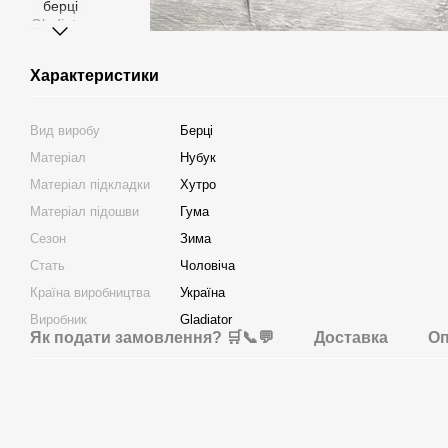
Характеристики
Вид виробу
Берці
Матеріал
Нубук
Матеріал підкладки
Хутро
Матеріал підошви
Гума
Сезон
Зима
Стать
Чоловіча
Країна виробництва
Україна
Виробник
Gladiator
Як подати замовлення? 🛒📞💬
Доставка
Оп