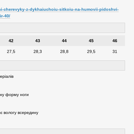
chi-cherevyky-z-dykhaiuchoiu-sitkoiu-na-humovii-pidoshvi-
r-40/
42
43
44
45
46
27,5
28,3
28,8
29,5
31
еріалів
чну форму ноги
є вологу всередину