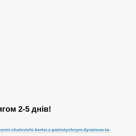
гом 2-5 днів!
onni-cholovichi-bertsi-z-patriotychnym-dyzainom-ta-