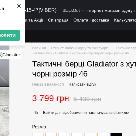
×
ua
8 (095) 486-15-47(VIBER)
BlackOut — інтернет магазин одягу т
ація
Знижки та Акції
Співпраця
Оплата і доставка
Калькулято
лог
Про нас
Угода користувача
волити
BlackOut — інтернет магазин одягу та аксесуарів
Тактичне взу
Тактичні берці Gladiator з хутряною підкладкою чорні розмір 46
Тактичні берці Gladiator з 
чорні розмір 46
Немає в наявності
Написати відгук
3 799 грн
5 430 грн
Ввійти
для відображення накопичувальної знижки
%
Розмір