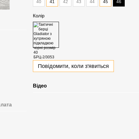
46
40
41
42
43
44
45
Колір
Повідомити, коли з'явиться
Відео
лата