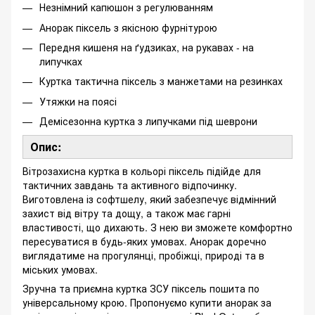
Незнімний капюшон з регулюванням
Анорак піксель з якісною фурнітурою
Передня кишеня на ґудзиках, на рукавах - на
липучках
Куртка тактична піксель з манжетами на резинках
Утяжки на поясі
Демісезонна куртка з липучками під шеврони
Опис:
Вітрозахисна куртка в кольорі піксель підійде для
тактичних завдань та активного відпочинку.
Виготовлена ​​із софтшелу, який забезпечує відмінний
захист від вітру та дощу, а також має гарні
властивості, що дихають. З нею ви зможете комфортно
пересуватися в будь-яких умовах. Анорак доречно
виглядатиме на прогулянці, пробіжці, природі та в
міських умовах.
Зручна та приємна куртка ЗСУ піксель пошита по
універсальному крою. Пропонуємо купити анорак за