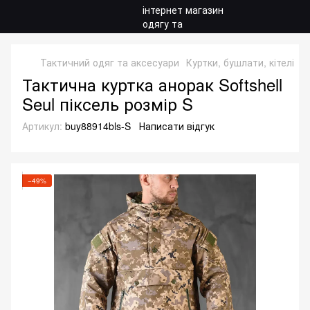
Тактичний одяг та аксесуари
Куртки, бушлати, кітелі
Ку
Тактична куртка анорак Softshell
Seul піксель розмір S
Артикул:
buy88914bls-S
Написати відгук
−49%