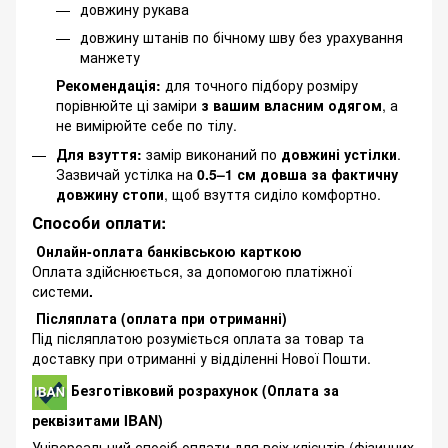
довжину рукава
довжину штанів по бічному шву без урахування
манжету
Рекомендація:
для точного підбору розміру
порівнюйте ці заміри
з вашим власним одягом
, а
не вимірюйте себе по тілу.
Для взуття:
замір виконаний по
довжині устілки
.
Зазвичай устілка на
0.5–1 см довша за фактичну
довжину стопи
, щоб взуття сиділо комфортно.
Способи оплати:
Онлайн-оплата банківською карткою
Оплата здійснюється, за допомогою платіжної
системи
.
Післяплата (оплата при отриманні)
Під післяплатою розуміється оплата за товар та
доставку при отриманні у відділенні Нової Пошти.
Безготівковий розрахунок (Оплата за
реквізитами IBAN)
Універсальний спосіб оплати для всіх клієнтів (фізичних