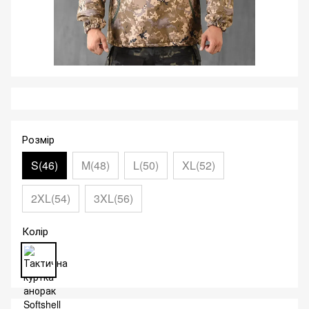
Розмір
S(46)
M(48)
L(50)
XL(52)
2XL(54)
3XL(56)
Колір