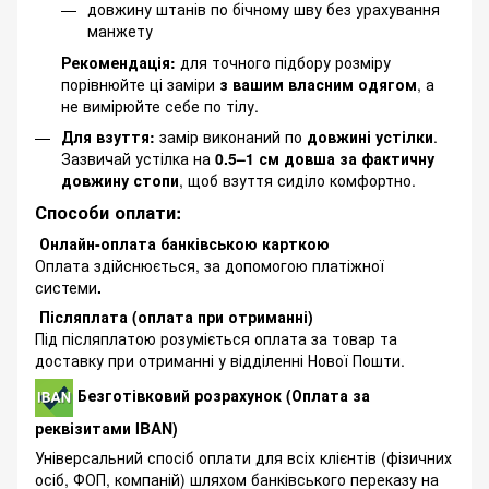
довжину штанів по бічному шву без урахування
манжету
Рекомендація:
для точного підбору розміру
порівнюйте ці заміри
з вашим власним одягом
, а
не вимірюйте себе по тілу.
Для взуття:
замір виконаний по
довжині устілки
.
Зазвичай устілка на
0.5–1 см довша за фактичну
довжину стопи
, щоб взуття сиділо комфортно.
Способи оплати:
Онлайн-оплата банківською карткою
Оплата здійснюється, за допомогою платіжної
системи
.
Післяплата (оплата при отриманні)
Під післяплатою розуміється оплата за товар та
доставку при отриманні у відділенні Нової Пошти.
Безготівковий розрахунок (Оплата за
реквізитами IBAN)
Універсальний спосіб оплати для всіх клієнтів (фізичних
осіб, ФОП, компаній) шляхом банківського переказу на