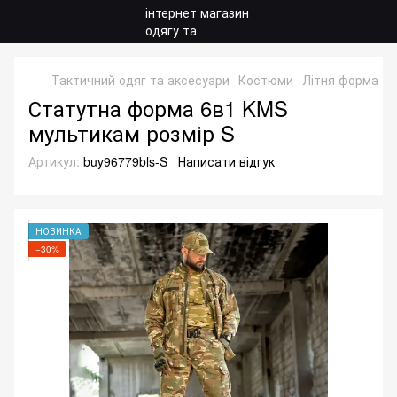
Тактичний одяг та аксесуари
Костюми
Літня форма
Ф
Статутна форма 6в1 KMS
мультикам розмір S
Артикул:
buy96779bls-S
Написати відгук
НОВИНКА
−30%