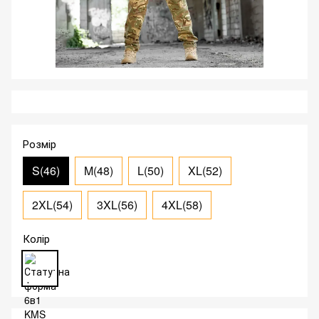
Розмір
S(46)
M(48)
L(50)
XL(52)
2XL(54)
3XL(56)
4XL(58)
Колір