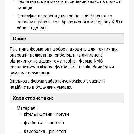
Перчатки олива мають посилений захист в області
пальців
Рельєфна поверхня для кращого зчеплення та
вставки з ударо- та віброзахисного матеріалу XPD в
області долоні
Опис:
Тактична форма 6в1 добре підходить для тактичних
операцій, полювання, риболовлі та активного
відпочинку на відкритому повітрі. Форма KMS
складається з кітеля, футболки, штанів, бейсболки,
ременя та рукавиць.
Військова форма забезпечує комфорт, захист і
надійність в будь-яких умовах.
Характеристики:
Матеріал:
кітель і штани - поплін
футболка - бавовна
бейсболка - ріп-стоп