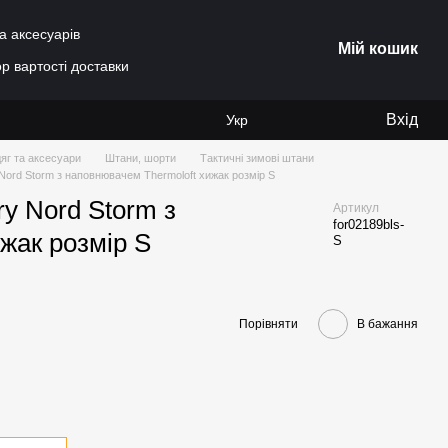
а аксесуарів
Мій кошик
р вартості доставки
Вхід
Укр
яг та аксесуари
Штани, шорти
Тактичні зимові штани
 Nord Storm з наповнювачем Thermoloft хижак розмір S
ry Nord Storm з
Артикул
for02189bls-
жак розмір S
S
Порівняти
В бажання