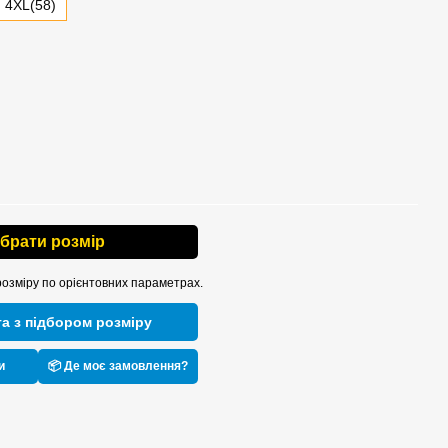
4XL(58)
ібрати розмір
розміру по орієнтовних параметрах.
а з підбором розміру
и
📦 Де моє замовлення?