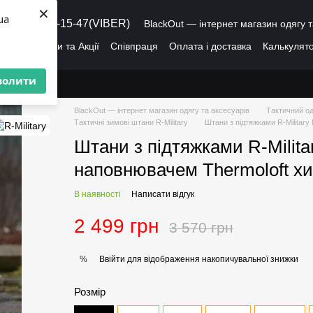
×
ua
8 (095) 486-15-47(VIBER)
BlackOut — інтернет магазин одягу т
ація
Знижки та Акції
Співпраця
Оплата і доставка
Калькулято
лог
Про нас
Угода користувача
волити
BlackOut — інтернет магазин одягу та аксесуарів
Тактичний од
Тактичні зимові штани R-Military
Штани з підтяжками R-Military
Штани з підтяжками R-Milita
наповнювачем Thermoloft хи
В наявності
Написати відгук
2 499 грн
3 570 грн
Ввійти
для відображення накопичувальної знижки
%
Розмір