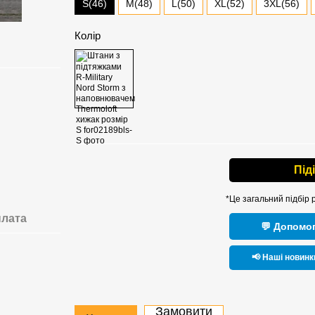
S(46)
M(48)
L(50)
XL(52)
3XL(56)
Колір
Під
*Це загальний підбір 
лата
💬 Допомог
📢 Наші новинк
Замовити