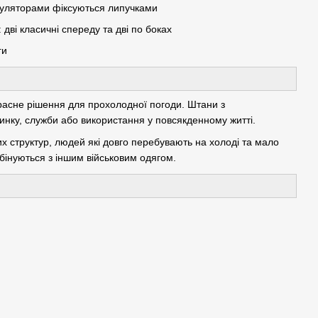
егуляторами фіксуються липучками
дві класичні спереду та дві по боках
ги
красне рішення для прохолодної погоди. Штани з
чинку, служби або використання у повсякденному житті.
х структур, людей які довго перебувають на холоді та мало
мбінуються з іншим військовим одягом.