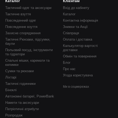
Каталог
Клієнтам
Тактичний одяг та аксесуари
Вхід до кабінету
Тактичне взуття
Каталог
Повсякденний одяг
Контактна інформація
Повсякденне взуття
Знижки та Акції
Захисне спорядження
Співпраця
Тактичні Рюкзаки, підсумки,
Оплата і доставка
баули
Калькулятор вартості
Польовий посуд, інструменти
доставки
та гідратори
Обмін та повернення
Спальні мішки, каремати та
Блог
килимки
Про нас
Сумки та рюкзаки
Угода користувача
Ліхтарі
Тактичні годинники
Ми в соцмережах
Біноклі
Автономні батареї, PowerBank
Намети та аксесуари
Патріотичні атрибути
Розпродаж