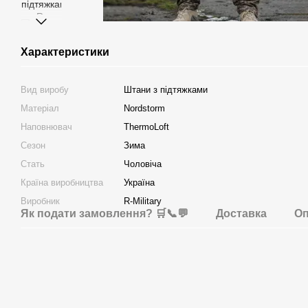
Характеристики
Вид виробу
Штани з підтяжками
Матеріал
Nordstorm
Наповнювач
ThermoLoft
Сезон
Зима
Стать
Чоловіча
Країна виробництва
Україна
Виробник
R-Military
Як подати замовлення? 🛒📞💬
Доставка
Оп