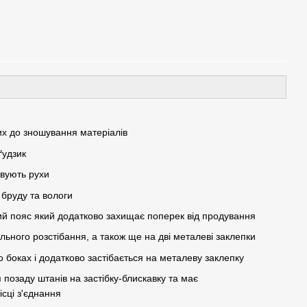
их до зношування матеріалів
ґудзик
овують рухи
бруду та вологи
ий пояс який додатково захищає поперек від продування
льного розстібання, а також ще на дві металеві заклепки
 боках і додатково застібається на металеву заклепку
 позаду штанів на застібку-блискавку та має
ісці з'єднання