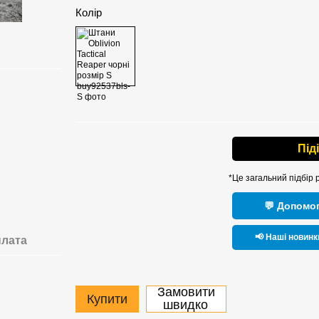
Колір
Під
*Це загальний підбір 
💬 Допомог
📢 Наші новинк
лата
Замовити
Купити
швидко