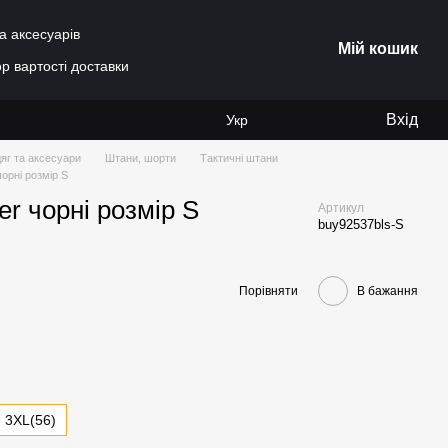
а аксесуарів
Мій кошик
р вартості доставки
Вхід
Укр
яг та аксесуари
Штани, шорти
Тактичні штани
чорні розмір S
er чорні розмір S
Артикул
buy92537bls-S
Порівняти
В бажання
3XL(56)