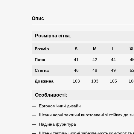
Опис
Розмірна сітка:
Розмір
S
M
L
X
Пояс
41
42
44
4
Стегна
46
48
49
5
Довжина
103
103
105
10
Особливості:
Ергономічний дизайн
Штани чорні тактичні виготовлені зі стійких до 
Надійна фурнітура
Штани тактичні чорні забезпечують комфорт та 