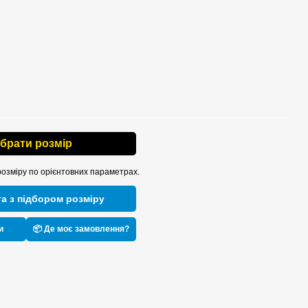
ібрати розмір
розміру по орієнтовних параметрах.
а з підбором розміру
и
📦 Де моє замовлення?