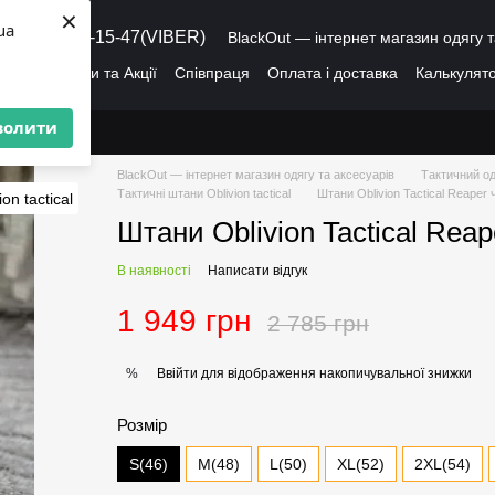
×
ua
8 (095) 486-15-47(VIBER)
BlackOut — інтернет магазин одягу т
ація
Знижки та Акції
Співпраця
Оплата і доставка
Калькулято
лог
Про нас
Угода користувача
волити
BlackOut — інтернет магазин одягу та аксесуарів
Тактичний од
Тактичні штани Оblivion tactical
Штани Oblivion Tactical Reaper 
Штани Oblivion Tactical Reap
В наявності
Написати відгук
1 949 грн
2 785 грн
Ввійти
для відображення накопичувальної знижки
%
Розмір
S(46)
M(48)
L(50)
XL(52)
2XL(54)