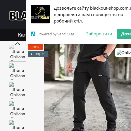
Перейти до основного контенту
Дозвольте сайту blackout-shop.com.
+38 (068) 119-18-19,
+3
відправляти вам сповіщення на
Каталог
Контактна інформ
робочий стіл.
Обмін та повернення
Б
Заборонити
Доз
Powered by SendPulse
Каталог
−30%
ВІДЕО