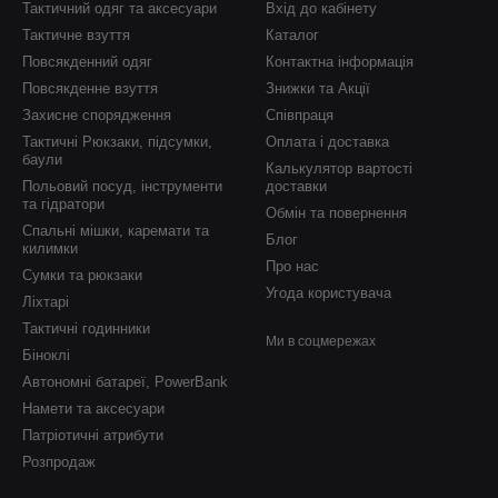
Тактичний одяг та аксесуари
Вхід до кабінету
Тактичне взуття
Каталог
Повсякденний одяг
Контактна інформація
Повсякденне взуття
Знижки та Акції
Захисне спорядження
Співпраця
Тактичні Рюкзаки, підсумки,
Оплата і доставка
баули
Калькулятор вартості
Польовий посуд, інструменти
доставки
та гідратори
Обмін та повернення
Спальні мішки, каремати та
Блог
килимки
Про нас
Сумки та рюкзаки
Угода користувача
Ліхтарі
Тактичні годинники
Ми в соцмережах
Біноклі
Автономні батареї, PowerBank
Намети та аксесуари
Патріотичні атрибути
Розпродаж