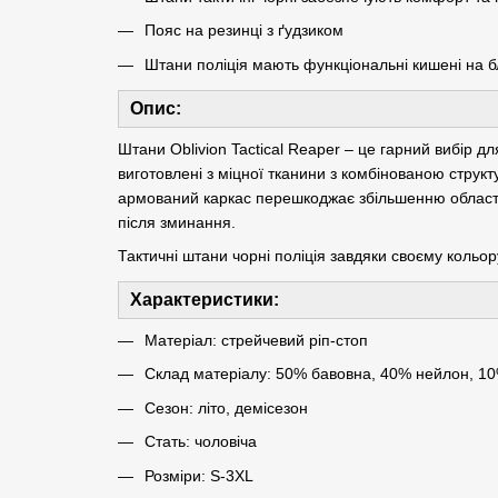
Пояс на резинці з ґудзиком
Штани поліція мають функціональні кишені на б
Опис:
Штани Oblivion Tactical Reaper – це гарний вибір дл
виготовлені з міцної тканини з комбінованою структ
армований каркас перешкоджає збільшенню області 
після зминання.
Тактичні штани чорні поліція завдяки своєму кольо
Характеристики:
Матеріал: стрейчевий ріп-стоп
Склад матеріалу: 50% бавовна, 40% нейлон, 1
Сезон: літо, демісезон
Стать: чоловіча
Розміри: S-3XL