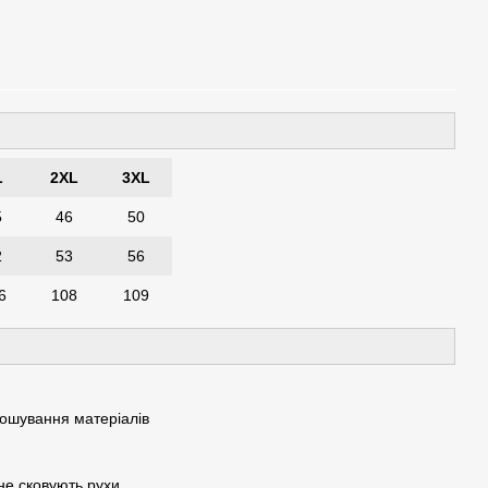
L
2XL
3XL
5
46
50
2
53
56
6
108
109
зношування матеріалів
не сковують рухи