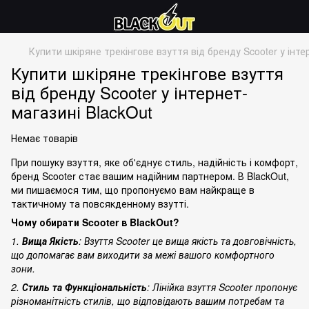
Купити шкіряне трекінгове взуття від бренду Scooter у інте
Купити шкіряне трекінгове взуття
від бренду Scooter у інтернет-
магазині BlackOut
Немає товарів
При пошуку взуття, яке об'єднує стиль, надійність і комфорт,
бренд Scooter стає вашим надійним партнером. В BlackOut,
ми пишаємося тим, що пропонуємо вам найкраще в
тактичному та повсякденному взутті.
Чому обирати Scooter в BlackOut?
1.
Вища Якість
: Взуття Scooter це вища якість та довговічність,
що допомагає вам виходити за межі вашого комфортного
зони.
2.
Стиль та Функціональність
: Лінійка взуття Scooter пропонує
різноманітність стилів, що відповідають вашим потребам та