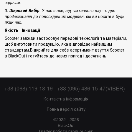
задачам.
3.
Широкий Вибір
: У нас є все, від тактичного взуття для
професіоналів до повсякденних моделей, які ви носите в будь-
який час.
Якість і Інновації
Scooter завжди застосовує передові технології та матеріали,
щоб виготовити продукцію, яка відповідає найвищим
стандартам.Відкрийте для себе асортимент взуття Scooter
в BlackOut і готуйтеся до нових пригод і досягнень.
+38 (068) 119-18-19
+38 (095) 486-15-47(VIBER)
Контактна інформація
Повна версія сайту
©2022 - 2026
BlackOut
Графік роботи гарячої лінії: