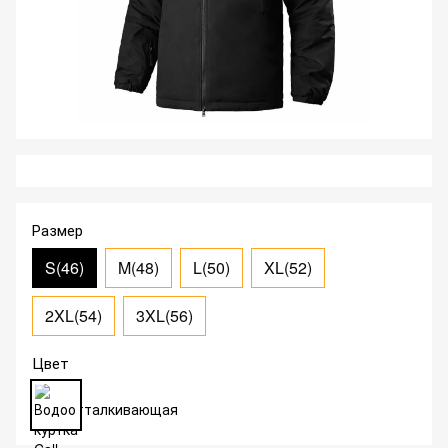
Размер
S(46)
M(48)
L(50)
XL(52)
2XL(54)
3XL(56)
Цвет