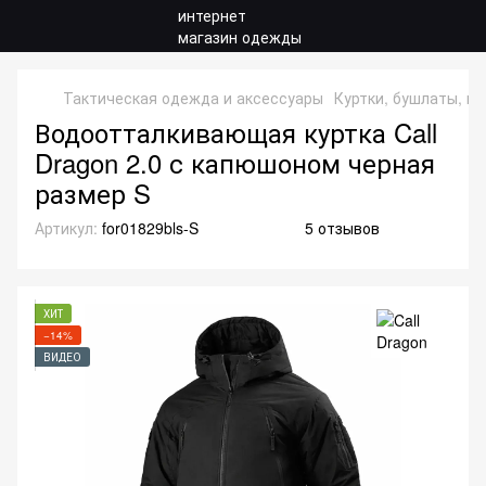
Тактическая одежда и аксессуары
Куртки, бушлаты, ки
Водоотталкивающая куртка Call
Dragon 2.0 с капюшоном черная
размер S
Артикул:
for01829bls-S
5 отзывов
ХИТ
−14%
ВИДЕО