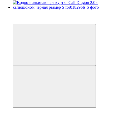
Хит
−14%
Видео