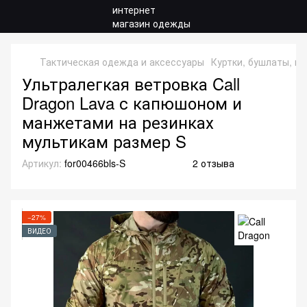
Тактическая одежда и аксессуары
Куртки, бушлаты, ки
Ультралегкая ветровка Call
Dragon Lava с капюшоном и
манжетами на резинках
мультикам размер S
Артикул:
for00466bls-S
2 отзыва
−27%
ВИДЕО