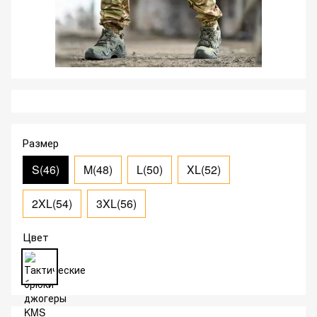
Размер
S(46)
M(48)
L(50)
XL(52)
2XL(54)
3XL(56)
Цвет