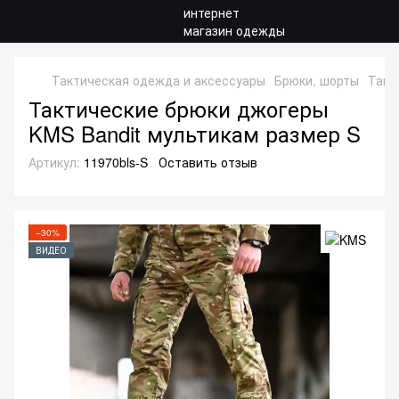
Тактическая одежда и аксессуары
Брюки, шорты
Такт
Тактические брюки джогеры
KMS Bandit мультикам размер S
Артикул:
11970bls-S
Оставить отзыв
−30%
ВИДЕО