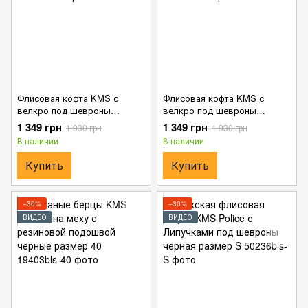
Флисовая кофта KMS с
Флисовая кофта KMS с
велкро под шевроны
велкро под шевроны
пиксель размер S
мультикам размер S
1 349 грн
1 349 грн
1 930 грн
1 930 грн
В наличии
В наличии
Купить
Купить
−30%
−30%
ВИДЕО
ВИДЕО