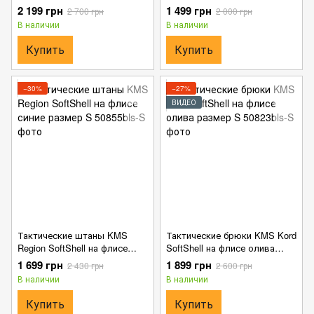
синтепоне мультикам размер
размер S
2 199 грн
1 499 грн
2 700 грн
2 000 грн
S
В наличии
В наличии
Купить
Купить
−30%
−27%
ВИДЕО
Тактические штаны KMS
Тактические брюки KMS Kord
Region SoftShell на флисе
SoftShell на флисе олива
синие размер S
размер S
1 699 грн
1 899 грн
2 430 грн
2 600 грн
В наличии
В наличии
Купить
Купить