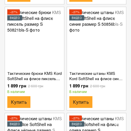
−27%
−27%
ВИДЕО
ВИДЕО
Тактические брюки KMS Kord
Тактические штаны KMS
SoftShell на флисе пиксель
Kord SoftShell на флисе синие
размер S
размер S
1 899 грн
1 899 грн
2 600 грн
2 600 грн
В наличии
В наличии
Купить
Купить
−27%
−27%
ВИДЕО
ВИДЕО