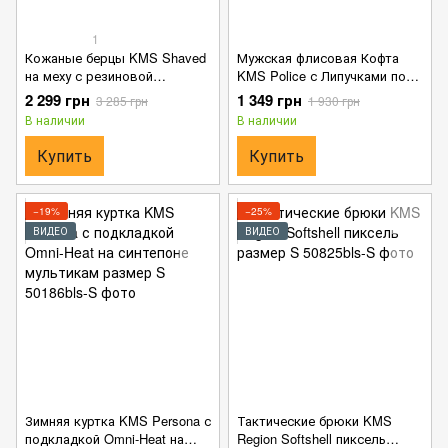
1
Кожаные берцы KMS Shaved
Мужская флисовая Кофта
на меху с резиновой
KMS Police с Липучками под
подошвой черные размер 40
шевроны черная размер S
2 299 грн
1 349 грн
3 285 грн
1 930 грн
В наличии
В наличии
Купить
Купить
−19%
−25%
ВИДЕО
ВИДЕО
Зимняя куртка KMS Persona с
Тактические брюки KMS
подкладкой Omni-Heat на
Region Softshell пиксель