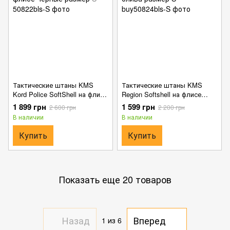
Тактические штаны KMS
Тактические штаны KMS
Kord Police SoftShell на флисе
Region Softshell на флисе
чёрные размер S
олива размер S
1 899 грн
1 599 грн
2 600 грн
2 200 грн
В наличии
В наличии
Купить
Купить
Показать еще 20 товаров
Назад
Вперед
1
из 6