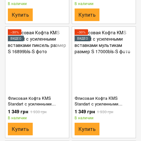
В наличии
В наличии
Купить
Купить
−30%
−30%
ВИДЕО
ВИДЕО
Флисовая Кофта KMS
Флисовая Кофта KMS
Standart с усиленными
Standart с усиленными
вставками пиксель размер S
вставками мультикам
1 349 грн
1 349 грн
1 930 грн
1 930 грн
размер S
В наличии
В наличии
Купить
Купить