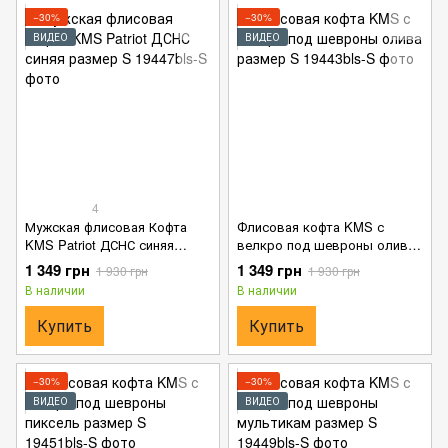
−30%
−30%
ВИДЕО
ВИДЕО
4
Мужская флисовая Кофта
Флисовая кофта KMS с
KMS Patriot ДСНС синяя
велкро под шевроны олива
размер S
размер S
1 349 грн
1 349 грн
1 930 грн
1 930 грн
В наличии
В наличии
Купить
Купить
−30%
−30%
ВИДЕО
ВИДЕО