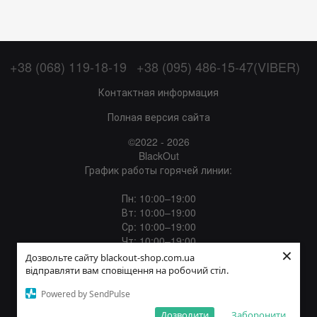
+38 (068) 119-18-19
+38 (095) 486-15-47(VIBER)
Контактная информация
Полная версия сайта
©2022 - 2026
BlackOut
График работы горячей линии:
Пн: 10:00–19:00
Вт: 10:00–19:00
Ср: 10:00–19:00
Чт: 10:00–19:00
×
Пт: 10:00–19:00
Дозвольте сайту blackout-shop.com.ua
Сб: 12:00–18:00
відправляти вам сповіщення на робочий стіл.
Вс: Выходной
Powered by SendPulse
Укр
Рус
Дозволити
Заборонити