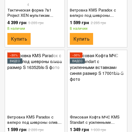
4
Тактическая форма 7в1
Ветровка KMS Paradox с
Project XEN мультикам
велкро под шевроны
размер S
мультикам размер S
4 399 грн
1 599 грн
5 285 грн
2 285 грн
В наличии
В наличии
Купить
Купить
−30%
−30%
ВИДЕО
ВИДЕО
Ветровка KMS Paradox с
Флисовая Кофта МЧС KMS
велкро под шевроны олива
Standart с усиленными
размер S
вставками синяя размер S
1 599 грн
1 349 грн
2 285 грн
1 930 грн