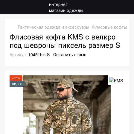
Тактическая одежда и аксессуары
Флисовые кофты
К
Флисовая кофта KMS с велкро
под шевроны пиксель размер S
Артикул:
19451bls-S
Оставить отзыв
−30%
ВИДЕО