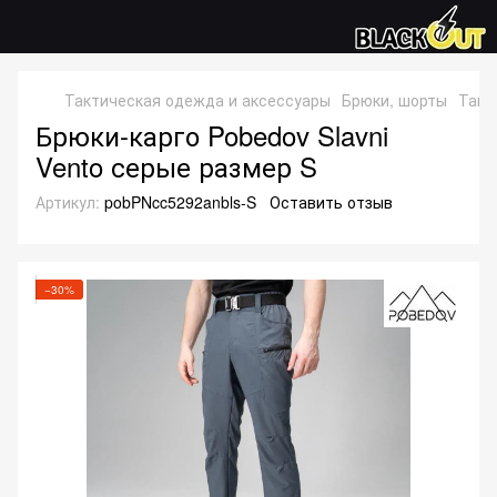
Тактическая одежда и аксессуары
Брюки, шорты
Такт
Брюки-карго Pobedov Slavni
Vento серые размер S
Артикул:
pobPNcc5292anbls-S
Оставить отзыв
−30%