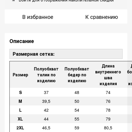
В избранное
К сравнению
Описание
Размерная сетка:
Длина
Полуобхват
Полуобхват
внутреннего
бо
Размер
талии по
бедер по
шва
изделию
изделию
изделия
и
S
37
48
74
M
39,5
50
76
L
42
54
78
XL
44
55
79
2XL
46,5
59
80,5