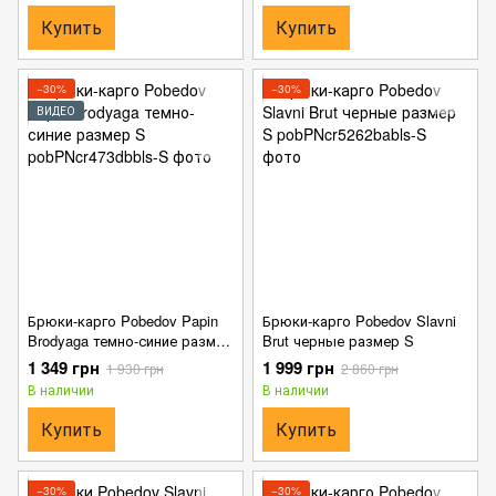
Купить
Купить
−30%
−30%
ВИДЕО
Брюки-карго Pobedov Papin
Брюки-карго Pobedov Slavni
Brodyaga темно-синие размер
Brut черные размер S
S
1 349 грн
1 999 грн
1 930 грн
2 860 грн
В наличии
В наличии
Купить
Купить
−30%
−30%