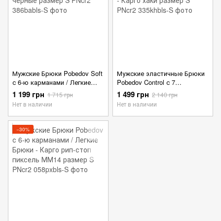
Мужские Брюки Pobedov Soft
Мужские эластичные Брюки
с 6-ю карманами / Легкие
Pobedov Control с 7
Брюки - Карго черные
карманами / Легкие Брюки -
1 199 грн
1 499 грн
1 715 грн
2 140 грн
размер S
Карго хаки размер S
Нет в наличии
Нет в наличии
−30%