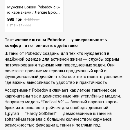
Мужские Брюки Pobedov с 6-
ю карманами / Легкие Брюки
- Карго рип-стоп пиксель
999 грн
1 430 грн
ММ14 размер S
Нет в наличии
Тактические штаны Pobedov — универсальность
комфорт и готовность к действию
Штаны от Pobedov созданы для тех кто нуждается в
надёжной одежде для активной жизни — службы охраны
патрулирования туризма или повседневных задач. Они
сочетают прочные материалы продуманный крой и
функциональный дизайн чтобы соответствовать условиям
где важны выносливость удобство и практичность
Ассортимент Pobedov включает как лёгкие тактические
карго-штаны так и демисезонные или утеплённые модели.
Например модель “Tactical V2” — базовый вариант карго-
брюк из хлопка со стрейчем для свободы движений
Другая — “Hardy SoftShell” — демисезонные штаны из
softshell-материала с большим количеством карманов
возможностью фиксации штанин и петлями под