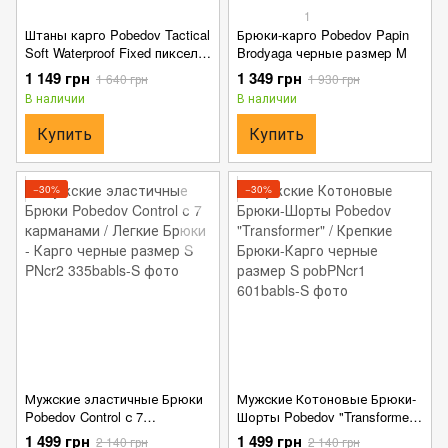
1
Штаны карго Pobedov Tactical
Брюки-карго Pobedov Papin
Soft Waterproof Fixed пиксель
Brodyaga черные размер M
размер S
1 149 грн
1 349 грн
1 640 грн
1 930 грн
В наличии
В наличии
Купить
Купить
−30%
−30%
Мужские эластичные Брюки
Мужские Котоновые Брюки-
Pobedov Control с 7
Шорты Pobedov "Transformer"
карманами / Легкие Брюки -
/ Крепкие Брюки-Карго
1 499 грн
1 499 грн
2 140 грн
2 140 грн