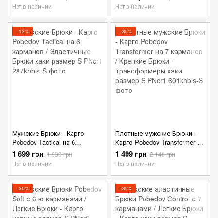
Карго черные размер S
черные размер S
Нет в наличии
Нет в наличии
−12%
−30%
Мужские Брюки - Карго
Плотные мужские Брюки -
Pobedov Tactical на 6
Карго Pobedov Transformer на
карманов / Эластичные
7 карманов / Крепкие Брюки
1 699 грн
1 499 грн
1 930 грн
2 140 грн
Брюки хаки размер S
- трансформеры хаки размер
Нет в наличии
Нет в наличии
S
−30%
−30%