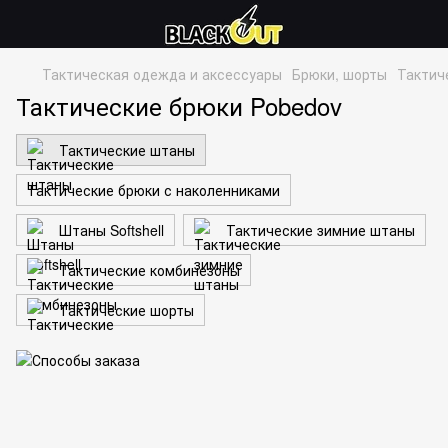
Тактическая одежда и аксессуары
Брюки, шорты
Тактич
Тактические брюки Pobedov
Тактические штаны
Тактические брюки с наколенниками
Штаны Softshell
Тактические зимние штаны
Тактические комбинезоны
Тактические шорты