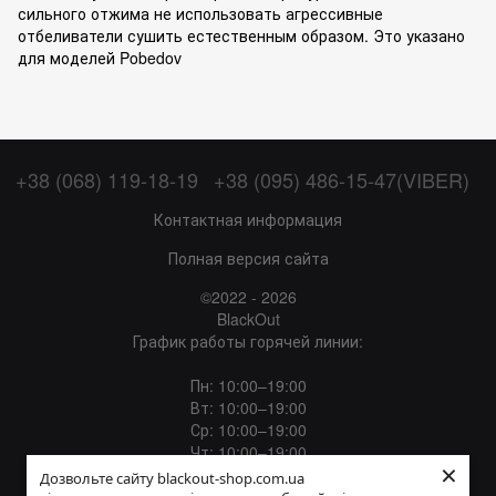
сильного отжима не использовать агрессивные
отбеливатели сушить естественным образом. Это указано
для моделей Pobedov
+38 (068) 119-18-19
+38 (095) 486-15-47(VIBER)
Контактная информация
Полная версия сайта
©2022 - 2026
BlackOut
График работы горячей линии:
Пн: 10:00–19:00
Вт: 10:00–19:00
Ср: 10:00–19:00
Чт: 10:00–19:00
×
Пт: 10:00–19:00
Дозвольте сайту blackout-shop.com.ua