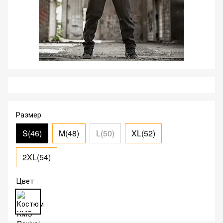
Размер
S(46)
M(48)
L(50)
XL(52)
2XL(54)
Цвет