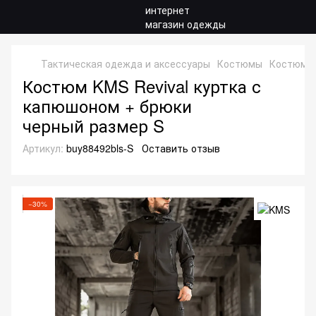
Тактическая одежда и аксессуары
Костюмы
Костюмы S
Костюм KMS Revival куртка с
капюшоном + брюки
черный размер S
Артикул:
buy88492bls-S
Оставить отзыв
−30%