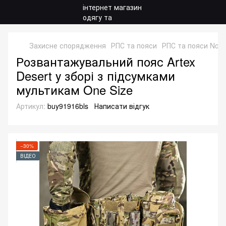
Захисне спорядження
РПС та пояси
РПС та пояси No 
Розвантажувальний пояс Artex
Desert у зборі з підсумками
мультикам One Size
Артикул:
buy91916bls
Написати відгук
−30%
ВІДЕО