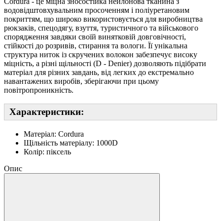
Cordura - це міцна зносостійка нейлонова тканина з
водовідштовхувальним просоченням і поліуретановим
покриттям, що широко використовується для виробництва
рюкзаків, спецодягу, взуття, туристичного та військового
спорядження завдяки своїй винятковій довговічності,
стійкості до розривів, стирання та вологи. Її унікальна
структура ниток із скручених волокон забезпечує високу
міцність, а різні щільності (D - Denier) дозволяють підібрати
матеріал для різних завдань, від легких до екстремально
навантажених виробів, зберігаючи при цьому
повітропроникність.
Характеристики:
Матеріал: Cordura
Щільність матеріалу: 1000D
Колір: піксель
Опис