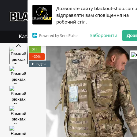
Перейти до основного контенту
Дозвольте сайту blackout-shop.com.
+38 (068) 119-18-19,
+3
відправляти вам сповіщення на
Каталог
Контактна інформ
робочий стіл.
Обмін та повернення
Б
Заборонити
Доз
Powered by SendPulse
Каталог
ХІТ
−30%
ВІДЕО