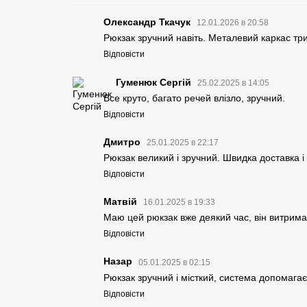
Олександр Ткачук
12.01.2026 в 20:58
Рюкзак зручний навіть. Металевий каркас т
Відповісти
Гуменюк Сергій
25.02.2025 в 14:05
Все круто, багато речей влізло, зручний.
Відповісти
Дмитро
25.01.2025 в 22:17
Рюкзак великий і зручний. Швидка доставка і
Відповісти
Матвій
16.01.2025 в 19:33
Маю цей рюкзак вже деякий час, він витримав
Відповісти
Назар
05.01.2025 в 02:15
Рюкзак зручний і місткий, система допомага
Відповісти