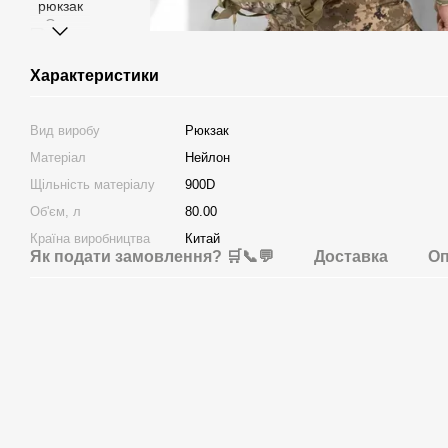
Характеристики
Вид виробу
Рюкзак
Матеріал
Нейлон
Щільність матеріалу
900D
Об'єм, л
80.00
Країна виробництва
Китай
Як подати замовлення? 🛒📞💬
Доставка
Оп