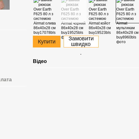
Замовити
Купити
швидко
.
Відео
лата