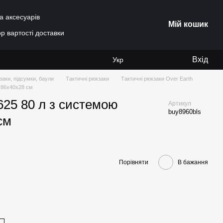
а аксесуарів
Мій кошик
р вартості доставки
Вхід
Укр
заки, підсумки, баули
Тактичні рюкзаки
Тактичні рюкзаки Over Earth
м 86х40х28 см
625 80 л з системою
Артикул
buy8960bls
 см
Порівняти
В бажання