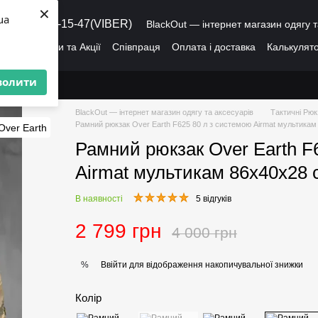
×
ua
8 (095) 486-15-47(VIBER)
BlackOut — інтернет магазин одягу т
ація
Знижки та Акції
Співпраця
Оплата і доставка
Калькулято
лог
Про нас
Угода користувача
волити
BlackOut — інтернет магазин одягу та аксесуарів
Тактичні Рюк
Рамний рюкзак Over Earth F625 80 л з системою Airmat мультика
Рамний рюкзак Over Earth F
Airmat мультикам 86х40х28
В наявності
5 відгуків
2 799 грн
4 000 грн
Ввійти
для відображення накопичувальної знижки
%
Колір