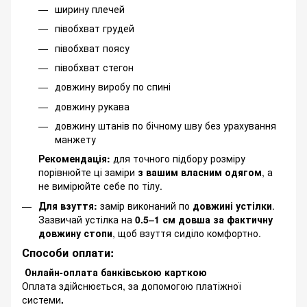
ширину плечей
півобхват грудей
півобхват поясу
півобхват стегон
довжину виробу по спині
довжину рукава
довжину штанів по бічному шву без урахування
манжету
Рекомендація:
для точного підбору розміру
порівнюйте ці заміри
з вашим власним одягом
, а
не вимірюйте себе по тілу.
Для взуття:
замір виконаний по
довжині устілки
.
Зазвичай устілка на
0.5–1 см довша за фактичну
довжину стопи
, щоб взуття сиділо комфортно.
Способи оплати:
Онлайн-оплата банківською карткою
Оплата здійснюється, за допомогою платіжної
системи
.