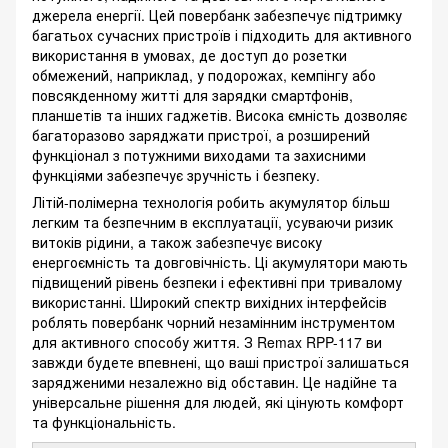
джерела енергії. Цей повербанк забезпечує підтримку
багатьох сучасних пристроїв і підходить для активного
використання в умовах, де доступ до розетки
обмежений, наприклад, у подорожах, кемпінгу або
повсякденному житті для зарядки смартфонів,
планшетів та інших гаджетів. Висока ємність дозволяє
багаторазово заряджати пристрої, а розширений
функціонал з потужними виходами та захисними
функціями забезпечує зручність і безпеку.
Літій-полімерна технологія робить акумулятор більш
легким та безпечним в експлуатації, усуваючи ризик
витоків рідини, а також забезпечує високу
енергоємність та довговічність. Ці акумулятори мають
підвищений рівень безпеки і ефективні при тривалому
використанні. Широкий спектр вихідних інтерфейсів
роблять повербанк чорний незамінним інструментом
для активного способу життя. З Remax RPP-117 ви
завжди будете впевнені, що ваші пристрої залишаться
зарядженими незалежно від обставин. Це надійне та
універсальне рішення для людей, які цінують комфорт
та функціональність.