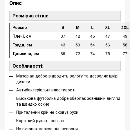
Опис
Розмірна сітка:
Розмір
S
M
L
XL
2XL
Плечі, см
37
42
45
47
49
Груди, см
43
50
54
56
58
Довжина, см
69
72
74
75
77
Особливості:
Матеріал добре відводить вологу та дозволяє шкірі
дихати
Антибактеріальні властивості
Військова футболка добре зберігає зовнішній вигляд
та швидко сохне
Приталений крій не сковує рухи
Короткий рукав - реглан
На рукавах велкро під шеврони