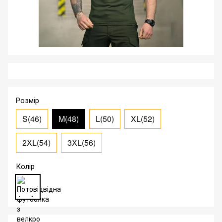
Розмір
S(46)
M(48)
L(50)
XL(52)
2XL(54)
3XL(56)
Колір