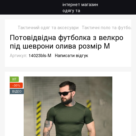
Тактичний одяг та аксесуари
Тактичні поло та футболк
Потовідвідна футболка з велкро
під шеврони олива розмір M
Артикул:
14023bls-M
Написати відгук
ХІТ
−30%
ВІДЕО