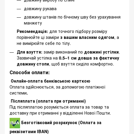
довжину рукава
довжину штанів по бічному шву без урахування
манжету
Рекомендація:
для точного підбору розміру
порівнюйте ці заміри
з вашим власним одягом
, а
не вимірюйте себе по тілу.
Для взуття:
замір виконаний по
довжині устілки
.
Зазвичай устілка на
0.5–1 см довша за фактичну
довжину стопи
, щоб взуття сиділо комфортно.
Способи оплати:
Онлайн-оплата банківською карткою
Оплата здійснюється, за допомогою платіжної
системи
.
Післяплата (оплата при отриманні)
Під післяплатою розуміється оплата за товар та
доставку при отриманні у відділенні Нової Пошти.
Безготівковий розрахунок (Оплата за
реквізитами IBAN)