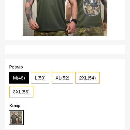
Розмір
M(48)
L(50)
XL(52)
2XL(54)
3XL(56)
Колір