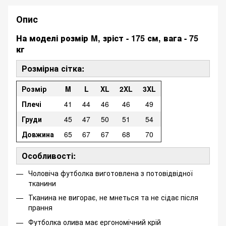
Опис
На моделі розмір M, зріст - 175 см, вага - 75
кг
Розмірна сітка:
Розмір
M
L
XL
2XL
3XL
Плечі
41
44
46
46
49
Груди
45
47
50
51
54
Довжина
65
67
67
68
70
Особливості:
Чоловіча футболка виготовлена з потовідвідної
тканини
Тканина не вигорає, не мнеться та не сідає після
прання
Футболка олива має ергономічний крій