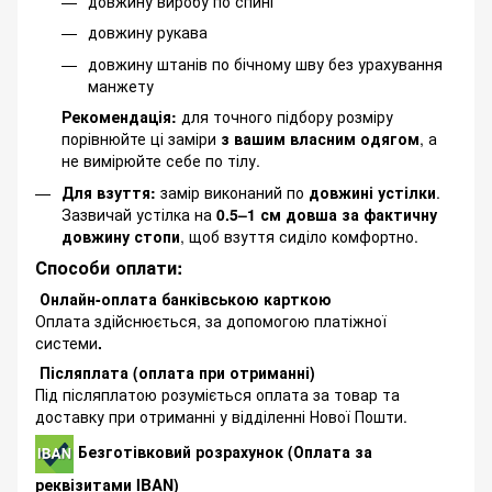
довжину виробу по спині
довжину рукава
довжину штанів по бічному шву без урахування
манжету
Рекомендація:
для точного підбору розміру
порівнюйте ці заміри
з вашим власним одягом
, а
не вимірюйте себе по тілу.
Для взуття:
замір виконаний по
довжині устілки
.
Зазвичай устілка на
0.5–1 см довша за фактичну
довжину стопи
, щоб взуття сиділо комфортно.
Способи оплати:
Онлайн-оплата банківською карткою
Оплата здійснюється, за допомогою платіжної
системи
.
Післяплата (оплата при отриманні)
Під післяплатою розуміється оплата за товар та
доставку при отриманні у відділенні Нової Пошти.
Безготівковий розрахунок (Оплата за
реквізитами IBAN)