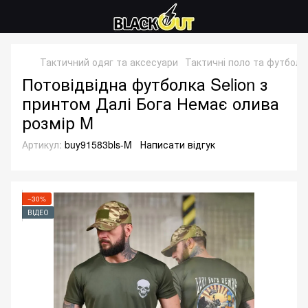
Тактичний одяг та аксесуари
Тактичні поло та футболк
Потовідвідна футболка Selion з
принтом Далі Бога Немає олива
розмір M
Артикул:
buy91583bls-M
Написати відгук
−30%
ВІДЕО