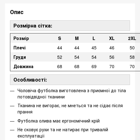
Опис
Розмірна сітка:
Розмір
S
M
L
XL
2XL
Плечі
44
44
45
46
50
Груди
52
54
54
56
58
Довжина
68
68
69
70
70
Особливості:
Чоловіча футболка виготовлена з приємної до тіла
потовідвідної тканини
Тканина не вигорає, не мнеться та не сідає після
прання
Футболка олива має ергономічний крій
Не сковує рухи та не натирає при тривалій
експлуатації