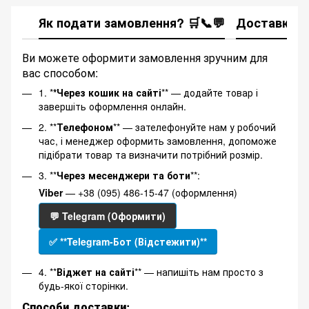
Як подати замовлення? 🛒📞💬
Доставка
Ви можете оформити замовлення зручним для
вас способом:
1. *
*Через кошик на сайті
** — додайте товар і
завершіть оформлення онлайн.
2. **
Телефоном
** — зателефонуйте нам у робочий
час, і менеджер оформить замовлення, допоможе
підібрати товар та визначити потрібний розмір.
3. **
Через месенджери та боти
**:
Viber
— +38 (095) 486-15-47 (оформлення)
💬 Telegram (Оформити)
✅ **Telegram-Бот (Відстежити)**
4. **
Віджет на сайті
** — напишіть нам просто з
будь-якої сторінки.
Способи доставки: