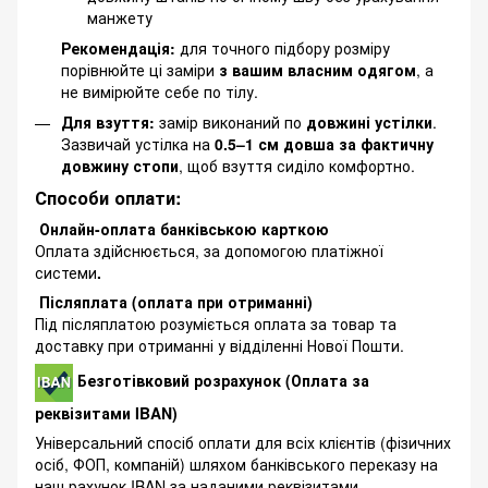
манжету
Рекомендація:
для точного підбору розміру
порівнюйте ці заміри
з вашим власним одягом
, а
не вимірюйте себе по тілу.
Для взуття:
замір виконаний по
довжині устілки
.
Зазвичай устілка на
0.5–1 см довша за фактичну
довжину стопи
, щоб взуття сиділо комфортно.
Способи оплати:
Онлайн-оплата банківською карткою
Оплата здійснюється, за допомогою платіжної
системи
.
Післяплата (оплата при отриманні)
Під післяплатою розуміється оплата за товар та
доставку при отриманні у відділенні Нової Пошти.
Безготівковий розрахунок (Оплата за
реквізитами IBAN)
Універсальний спосіб оплати для всіх клієнтів (фізичних
осіб, ФОП, компаній) шляхом банківського переказу на
наш рахунок IBAN за наданими реквізитами.