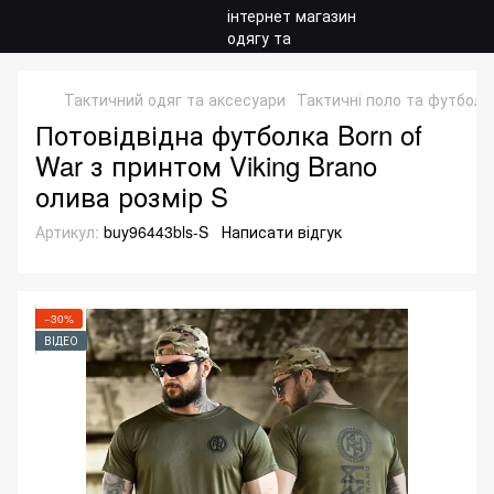
Тактичний одяг та аксесуари
Тактичні поло та футболк
Потовідвідна футболка Born of
War з принтом Viking Brano
олива розмір S
Артикул:
buy96443bls-S
Написати відгук
−30%
ВІДЕО