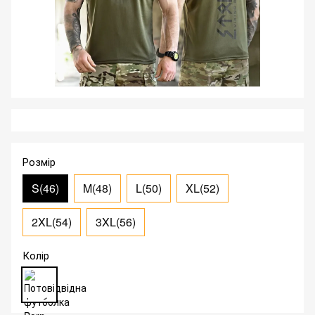
Розмір
S(46)
M(48)
L(50)
XL(52)
2XL(54)
3XL(56)
Колір