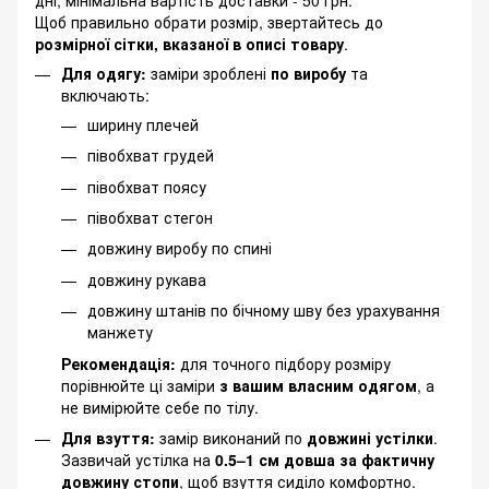
Щоб правильно обрати розмір, звертайтесь до
розмірної сітки, вказаної в описі товару
.
Для одягу:
заміри зроблені
по виробу
та
включають:
ширину плечей
півобхват грудей
півобхват поясу
півобхват стегон
довжину виробу по спині
довжину рукава
довжину штанів по бічному шву без урахування
манжету
Рекомендація:
для точного підбору розміру
порівнюйте ці заміри
з вашим власним одягом
, а
не вимірюйте себе по тілу.
Для взуття:
замір виконаний по
довжині устілки
.
Зазвичай устілка на
0.5–1 см довша за фактичну
довжину стопи
, щоб взуття сиділо комфортно.