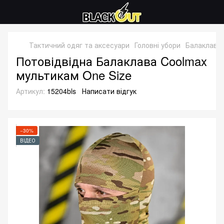
Тактичний одяг та аксесуари
Головні убори
Балаклави
Потовідвідна Балаклава Coolmax
мультикам One Size
Артикул:
15204bls
Написати відгук
−30%
ВІДЕО