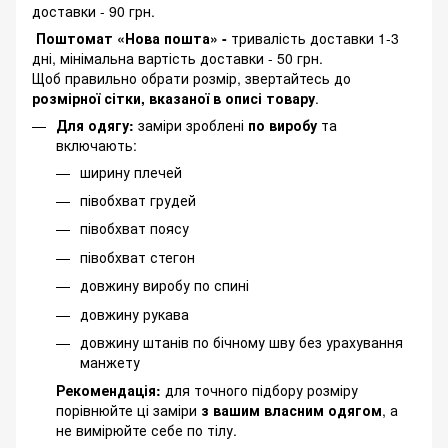
доставки - 90 грн.
Поштомат «Нова пошта» -
тривалість доставки 1-3
дні, мінімальна вартість доставки - 50 грн.
Щоб правильно обрати розмір, звертайтесь до
розмірної сітки, вказаної в описі товару
.
Для одягу:
заміри зроблені
по виробу
та
включають:
ширину плечей
півобхват грудей
півобхват поясу
півобхват стегон
довжину виробу по спині
довжину рукава
довжину штанів по бічному шву без урахування
манжету
Рекомендація:
для точного підбору розміру
порівнюйте ці заміри
з вашим власним одягом
, а
не вимірюйте себе по тілу.