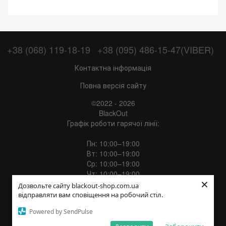
+38 (068) 119-18-19
+38 (095) 486-15-47(VIBER)
Контактна інформація
Повна версія сайту
©2022 - 2026
BlackOut
Графік роботи гарячої лінії:
Пн: 10:00–19:00
Вт: 10:00–19:00
Ср: 10:00–19:00
Чт: 10:00–19:00
×
Пт: 10:00–19:00
Дозвольте сайту blackout-shop.com.ua
Сб: 12:00–18:00
відправляти вам сповіщення на робочий стіл.
Нд: Вихідний
Powered by SendPulse
Укр
Рус