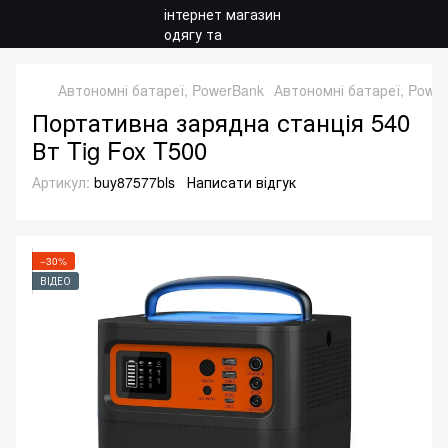
Автономні батареї, PowerBank
Автономні батареї, Powe
Портативна зарядна станція 540
Вт Tig Fox T500
Артикул:
buy87577bls
Написати відгук
−30%
ВІДЕО