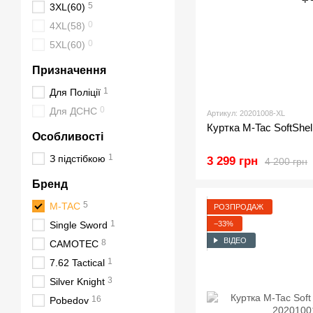
5
3XL(60)
0
4XL(58)
0
5XL(60)
Призначення
1
Для Поліції
0
Для ДСНС
Артикул: 20201008-XL
Куртка M-Tac SoftShe
Особливості
1
З підстібкою
3 299 грн
4 200 грн
Бренд
5
M-TAC
РОЗПРОДАЖ
1
−33%
Single Sword
ВІДЕО
8
CAMOTEC
1
7.62 Tactical
3
Silver Knight
16
Pobedov