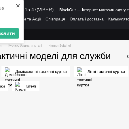
×
ua
8 (095) 486-15-47(VIBER)
BlackOut — інтернет магазин одягу т
ація
Знижки та Акції
Співпраця
Оплата і доставка
Калькулято
лог
Про нас
Угода користувача
волити
и
Куртки, бушлати, кітелі
Куртки Softshell
актичні моделі для служби
Демісезонні тактичні куртки
Літні тактичні куртки
вки
Кітелі