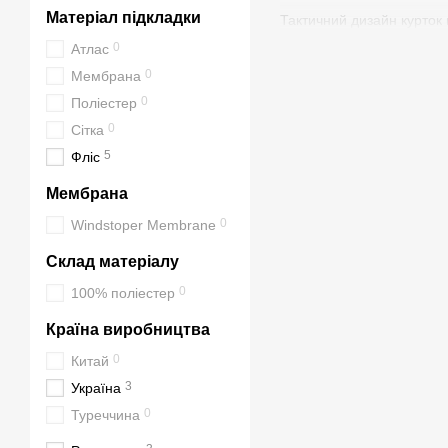
Матеріал підкладки
Тактичний дизайн курток
ергономічним кроєм. Це 
0
Атлас
Бренд
M-TAC
відомий сво
0
Мембрана
співробітників охорони, 
0
Поліестер
підкладкою забезпечують 
0
Сітка
Завдяки поєднанню функц
5
Фліс
реальними тактичними мо
Мембрана
Основні характ
0
Windstoper Membrane
Матеріал Softshell
– 
Склад матеріалу
Водовідштовхуваль
0
100% поліестер
Флісова підкладка
–
Країна виробництва
Анатомічний крій
– 
0
Китай
Функціональні кише
3
Україна
Капюшон з регулюв
0
Туреччина
Вентиляційні блиск