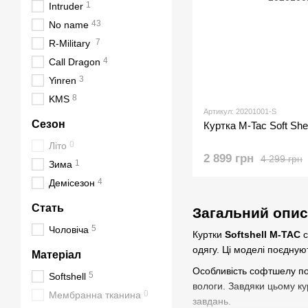
1
Іntruder
43
No name
7
R-Military
4
Call Dragon
3
Yinren
8
KMS
Артикул: 20201001-S
Сезон
Куртка M-Tac Soft She
0
Літо
2 899 грн
4 299 грн
1
Зима
4
Демісезон
Стать
Загальний опис
5
Чоловіча
Куртки
Softshell M-TAC
с
одягу. Ці моделі поєднуют
Матеріал
Особливість софтшелу пол
5
Softshell
вологи. Завдяки цьому к
0
Мембранна тканина
завдань.