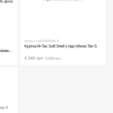
Артикул: krg20501003bls-S
Куртка M-Tac Soft Shell з підстібкою Tan S
ковими
4 349 грн
5 929 грн