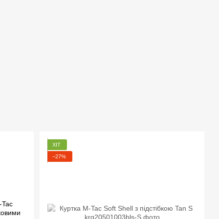
ХІТ
−27%