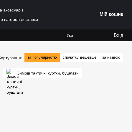
а аксесуарів
Мій кошик
р вартості доставки
Вхід
Укр
за популярністю
спочатку дешевше
за назвою
Сортування:
Зимові тактичні куртки, бушлати