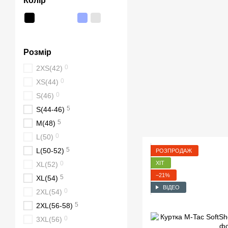
Колір
Розмір
0
2XS(42)
0
XS(44)
0
S(46)
5
S(44-46)
5
M(48)
0
L(50)
5
L(50-52)
РОЗПРОДАЖ
ХІТ
0
XL(52)
−21%
5
XL(54)
ВІДЕО
0
2XL(54)
5
2XL(56-58)
0
3XL(56)