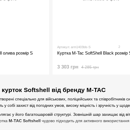
2
Артикул: arm1403bls-S
ll олива розмір S
Куртка M-Tac SoftShell Black розмір 
3 303 грн
4 285 грн
 курток
Softshell від бренду M-TAC
творені спеціально для військових, поліцейських та співробітників 
ь у собі захист від погодних умов, високу міцність і зручність у що
ягає у його багатошаровій структурі. Зовнішній шар захищає від ві
уртка
M-TAC Softshell
чудово підходить для активного використання 