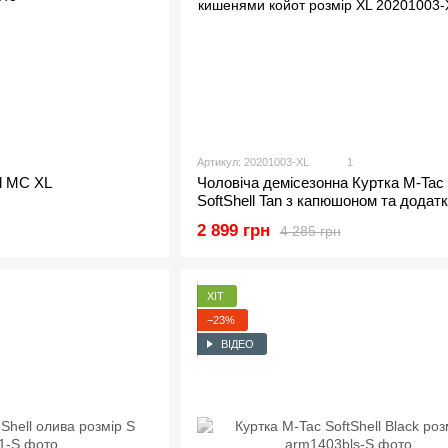
Артикул: 20201003-XL
1
ll MC XL
Чоловіча демісезонна Куртка M-Tac
SoftShell Tan з капюшоном та додат
кишенями койот розмір XL
2 899 грн
4 285 грн
ХІТ
−23%
ВІДЕО