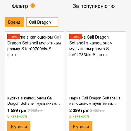
Фільтр
За популярністю
1
Бренд
Call Dragon
−30%
−30%
Куртка з капюшоном Call
Парка Call Dragon Softshell з
Dragon Softshell мультикам
капюшоном мультикам
розмір S
розмір S
1 599 грн
2 399 грн
2 285 грн
3 430 грн
В наявності
В наявності
Купити
Купити