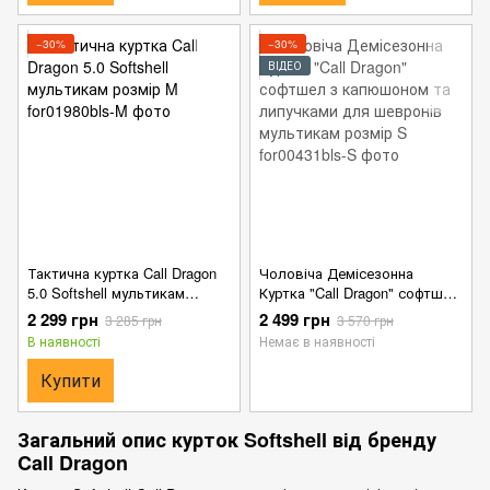
−30%
−30%
ВІДЕО
Тактична куртка Call Dragon
Чоловіча Демісезонна
5.0 Softshell мультикам
Куртка "Call Dragon" софтшел
розмір M
з капюшоном та липучками
2 299 грн
2 499 грн
3 285 грн
3 570 грн
для шевронів мультикам
В наявності
Немає в наявності
розмір S
Купити
Загальний опис курток Softshell від бренду
Call Dragon