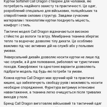
Куртки Softshell Call Dragon створені для чоловіків, які
потребують надійного захисту та практичності. Це одяг,
розроблений спеціально для військових, поліцейських та
співробітників силових структур. Завдяки сучасним
матеріалам і технологіям куртки поєднують міцність,
комфорт і стиль.
Тактичні моделі Call Dragon відзначаються високою
стійкістю до вологи та вітру. Мембранна тканина зберігає
тепло та водночас дозволяє тілу дихати. Це особливо
важливо під час активних дій на службі або у польових
умовах.
Універсальний дизайн дозволяє носити куртки не лише під
час служби, а й для полювання, риболовлі чи туристичних
походів. Камуфляжні та однотонні варіанти дозволяють
підібрати модель під будь-які потреби та умови.
Кожна куртка Call Dragon має зручний крій та практичні
кишені, що забезпечують свободу рухів і можливість носити
необхідне спорядження. Фурнітура витримує інтенсивні
навантаження, а тканина легко очищується після тривалих
виходів у поле.
Бренд Call Dragon виготовляє військовий та тактичний одяг