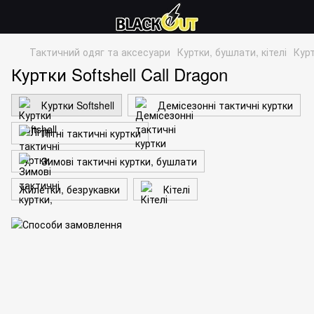
Тактичний одяг та аксесуари
Куртки, бушлати, кітелі
Курт
Куртки Softshell Call Dragon
Куртки Softshell
Демісезонні тактичні куртки
Літні тактичні куртки
Зимові тактичні куртки, бушлати
Жилетки, безрукавки
Кітелі