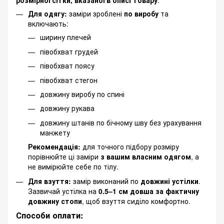
розмірної сітки, вказаної в описі товару
.
Для одягу:
заміри зроблені
по виробу
та
включають:
ширину плечей
півобхват грудей
півобхват поясу
півобхват стегон
довжину виробу по спині
довжину рукава
довжину штанів по бічному шву без урахування
манжету
Рекомендація:
для точного підбору розміру
порівнюйте ці заміри
з вашим власним одягом
, а
не вимірюйте себе по тілу.
Для взуття:
замір виконаний по
довжині устілки
.
Зазвичай устілка на
0.5–1 см довша за фактичну
довжину стопи
, щоб взуття сиділо комфортно.
Способи оплати: