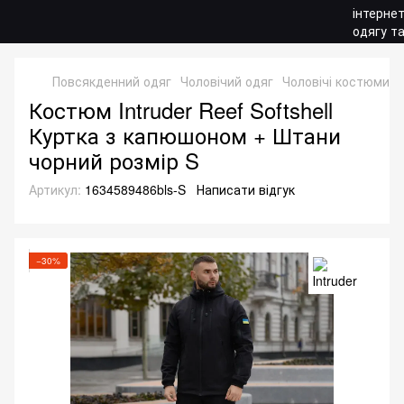
Повсякденний одяг
Чоловічий одяг
Чоловічі костюми
Костюм Intruder Reef Softshell
Куртка з капюшоном + Штани
чорний розмір S
Артикул:
1634589486bls-S
Написати відгук
−30%