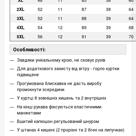
XL
48
11
85
38
60
2XL
52
11
87
38
64
3XL
52
11
88
39
64
4XL
54
12
89
39
68
5XL
56
12
91
39
70
Особливості:
Завдяки унікальному крою, не сковує рухів
Для додаткового захисту від вітру - горло куртки
підвищене
Прогумована блискавка не дасть виробу
промокнути зсередини
У куртці 8 зовнішніх кишень та 2 внутрішніх
На кінці рукава фіксуються еластичними
манжетами
Вшитий капюшон регульований шнуром
У штанах 4 кишені (2 прорізні та 2 бічні на липучках)