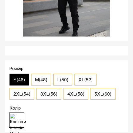
Розмір
S(46)
M(48)
L(50)
XL(52)
2XL(54)
3XL(56)
4XL(58)
5XL(60)
Колір