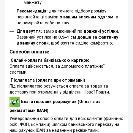
манжету
Рекомендація:
для точного підбору розміру
порівнюйте ці заміри
з вашим власним одягом
, а
не вимірюйте себе по тілу.
Для взуття:
замір виконаний по
довжині устілки
.
Зазвичай устілка на
0.5–1 см довша за фактичну
довжину стопи
, щоб взуття сиділо комфортно.
Способи оплати:
Онлайн-оплата банківською карткою
Оплата здійснюється, за допомогою платіжної
системи
.
Післяплата (оплата при отриманні)
Під післяплатою розуміється оплата за товар та
доставку при отриманні у відділенні Нової Пошти.
Безготівковий розрахунок (Оплата за
реквізитами IBAN)
Універсальний спосіб оплати для всіх клієнтів (фізичних
осіб, ФОП, компаній) шляхом банківського переказу на
наш рахунок IBAN за наданими реквізитами.