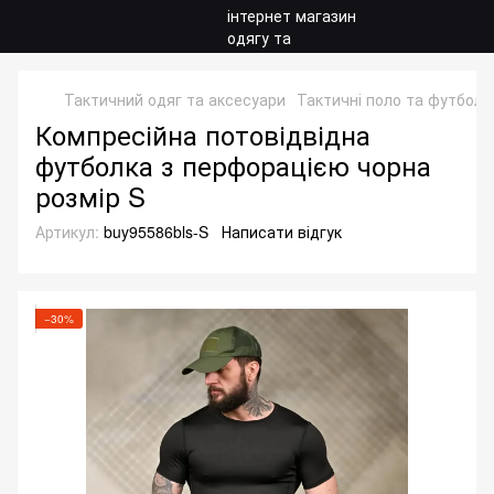
Тактичний одяг та аксесуари
Тактичні поло та футболк
Компресійна потовідвідна
футболка з перфорацією чорна
розмір S
Артикул:
buy95586bls-S
Написати відгук
−30%