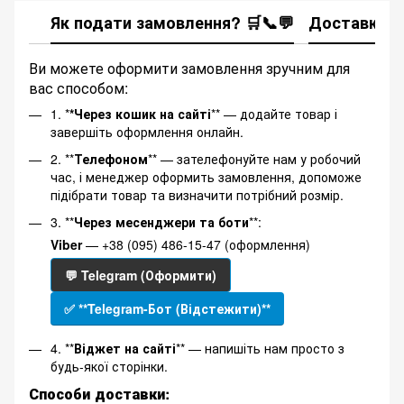
Як подати замовлення? 🛒📞💬
Доставка
Ви можете оформити замовлення зручним для
вас способом:
1. *
*Через кошик на сайті
** — додайте товар і
завершіть оформлення онлайн.
2. **
Телефоном
** — зателефонуйте нам у робочий
час, і менеджер оформить замовлення, допоможе
підібрати товар та визначити потрібний розмір.
3. **
Через месенджери та боти
**:
Viber
— +38 (095) 486-15-47 (оформлення)
💬 Telegram (Оформити)
✅ **Telegram-Бот (Відстежити)**
4. **
Віджет на сайті
** — напишіть нам просто з
будь-якої сторінки.
Способи доставки: