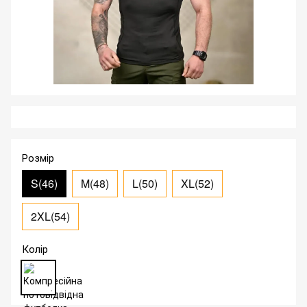
Розмір
S(46)
M(48)
L(50)
XL(52)
2XL(54)
Колір