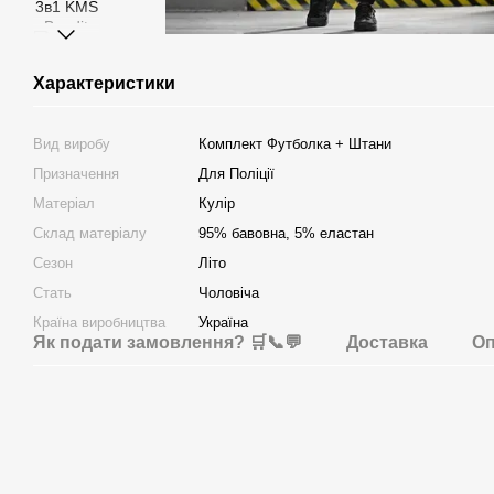
Характеристики
Вид виробу
Комплект Футболка + Штани
Призначення
Для Поліції
Матеріал
Кулір
Склад матеріалу
95% бавовна, 5% еластан
Сезон
Літо
Стать
Чоловіча
Країна виробництва
Україна
Як подати замовлення? 🛒📞💬
Доставка
Оп