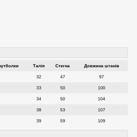
футболки
Талія
Стегна
Довжина штанів
1
32
47
97
5
33
50
100
9
34
50
104
9
38
53
107
9
39
59
109