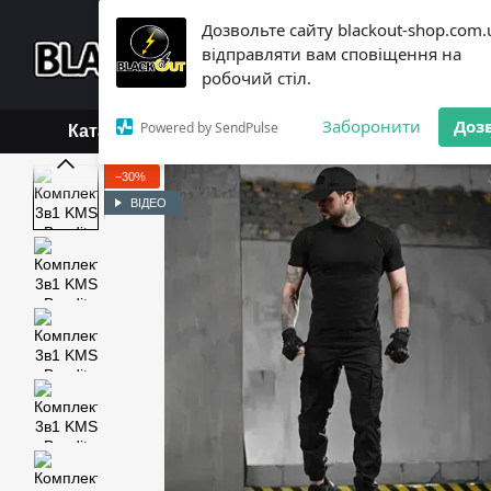
Перейти до основного контенту
Дозвольте сайту blackout-shop.com.
+38 (068) 119-18-19,
+3
відправляти вам сповіщення на
Каталог
Контактна інформ
робочий стіл.
Обмін та повернення
Б
Заборонити
Доз
Powered by SendPulse
Каталог
−30%
ВІДЕО