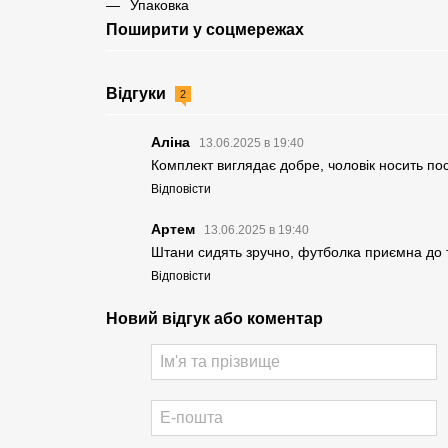
Упаковка
Поширити у соцмережах
Відгуки
2
Аліна
13.06.2025 в 19:40
Комплект виглядає добре, чоловік носить пост
Відповісти
Артем
13.06.2025 в 19:40
Штани сидять зручно, футболка приємна до 
Відповісти
Новий відгук або коментар