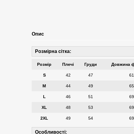
Опис
Розмірна сітка:
Розмір
Плечі
Груди
Довжина 
S
42
47
6
M
44
49
6
L
46
51
6
XL
48
53
6
2XL
49
54
6
Особливості: