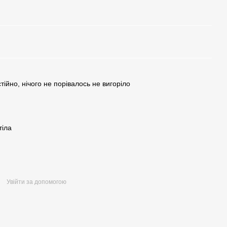
ійно, нічого не порівалось не вигоріло
тіла
Увійти за допомогою