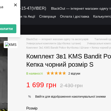
×
ua
8 (095) 486-15-47(VIBER)
BlackOut — інтернет магазин одягу т
ація
Знижки та Акції
Співпраця
Оплата і доставка
Калькулято
лог
Про нас
Угода користувача
волити
BlackOut — інтернет магазин одягу та аксесуарів
Тактичний од
Універсальні комплекти (футболка і штани)
Універсальні комп
Комплект 3в1 KMS Bandit Police Футболка і Штани + Кепка чорний р
Комплект 3в1 KMS Bandit Po
Кепка чорний розмір S
В наявності
2 відгуки
1 699 грн
2 430 грн
Ввійти
для відображення накопичувальної знижки
%
Розмір