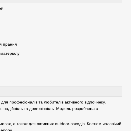
ий
ля прання
в матеріалу
р для професіоналів та любителів активного відпочинку.
ь надійність та довговічність. Модель розроблена з
мовах, а також для активних outdoor-заходів. Костюм чоловічий
еробу.