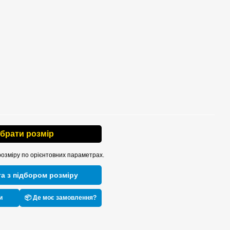
ібрати розмір
розміру по орієнтовних параметрах.
а з підбором розміру
и
📦 Де моє замовлення?