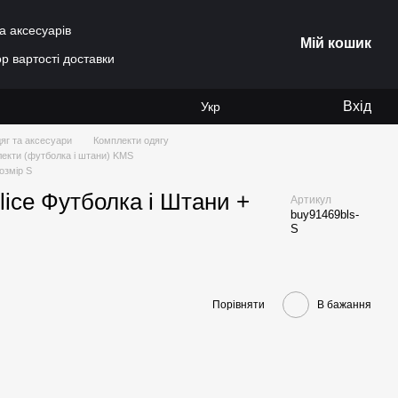
а аксесуарів
Мій кошик
р вартості доставки
Вхід
Укр
яг та аксесуари
Комплекти одягу
лекти (футболка і штани) KMS
озмір S
lice Футболка і Штани +
Артикул
buy91469bls-
S
Порівняти
В бажання