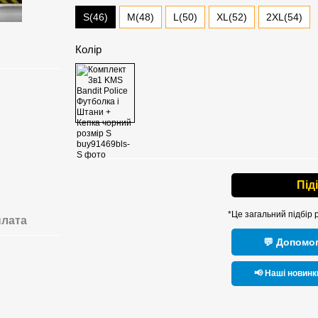
S(46)
M(48)
L(50)
XL(52)
2XL(54)
Колір
Під
*Це загальний підбір 
лата
💬 Допомог
📢 Наші новинк