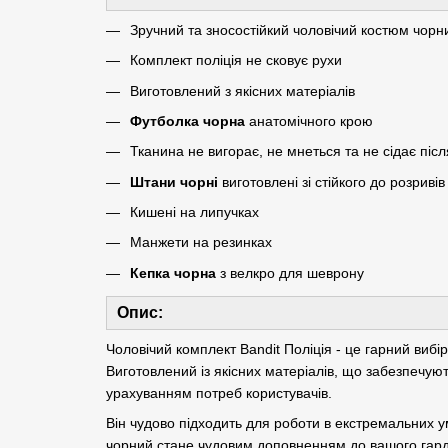
Зручний та зносостійкий чоловічий костюм чорн
Комплект поліція не сковує рухи
Виготовлений з якісних матеріалів
Футболка чорна
анатомічного крою
Тканина не вигорає, не мнеться та не сідає піс
Штани чорні
виготовлені зі стійкого до розриві
Кишені на липучках
Манжети на резинках
Кепка чорна
з велкро для шеврону
Опис:
Чоловічий комплект Bandit Поліція - це гарний вибі
Виготовлений із якісних матеріалів, що забезпечуют
урахуванням потреб користувачів.
Він чудово підходить для роботи в екстремальних у
чорний стане чудовим доповненням до вашого гард