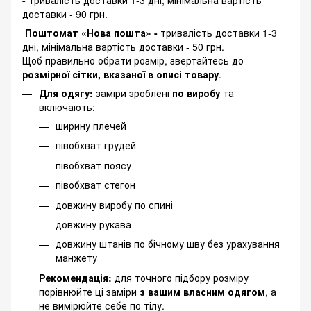
-
тривалість доставки 1-3 дні, мінімальна вартість
доставки - 90 грн.
Поштомат «Нова пошта» -
тривалість доставки 1-3
дні, мінімальна вартість доставки - 50 грн.
Щоб правильно обрати розмір, звертайтесь до
розмірної сітки, вказаної в описі товару
.
Для одягу:
заміри зроблені
по виробу
та
включають:
ширину плечей
півобхват грудей
півобхват поясу
півобхват стегон
довжину виробу по спині
довжину рукава
довжину штанів по бічному шву без урахування
манжету
Рекомендація:
для точного підбору розміру
порівнюйте ці заміри
з вашим власним одягом
, а
не вимірюйте себе по тілу.