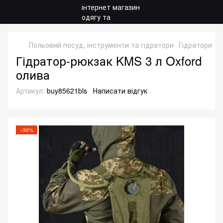
Польовий посуд, інструменти та гідратори
Гідратори
Г
Гідратор-рюкзак KMS 3 л Oxford
олива
Артикул:
buy85621bls
Написати відгук
−30%