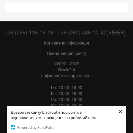
+38 (068) 119-18-19
+38 (095) 486-15-47(VIBER)
Контактна інформація
Повна версія сайту
©2022 - 2026
BlackOut
Графік роботи гарячої лінії:
Пн: 10:00–19:00
Вт: 10:00–19:00
Ср: 10:00–19:00
Чт: 10:00–19:00
×
Пт: 10:00–19:00
Дозвольте сайту blackout-shop.com.ua
Сб: 12:00–18:00
відправляти вам сповіщення на робочий стіл.
Нд: Вихідний
Powered by SendPulse
Укр
Рус