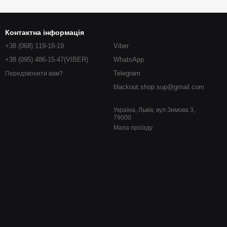
Контактна інформація
+38 (068) 119-18-19
Viber
+38 (095) 486-15-47(VIBER)
WhatsApp
Telegram
Передзвонити вам?
blackout.shop.sup@gmail.com
Україна, Львів, вул Зимова 3,
79000
Мапа проїзду