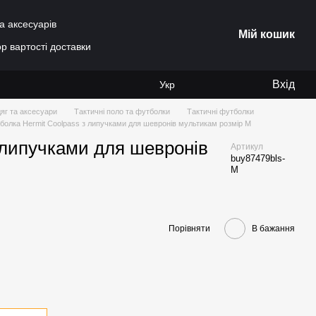
а аксесуарів
Мій кошик
р вартості доставки
Вхід
Укр
яг та аксесуари
Тактичні поло та футболки
Тактичні футболки
болка Hermit Coolpass з липучками для шевронів мультикам розмір M
 липучками для шевронів
Артикул
buy87479bls-
M
Порівняти
В бажання