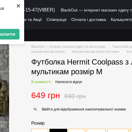
×
ua
8 (095) 486-15-47(VIBER)
BlackOut — інтернет магазин одягу т
ація
Знижки та Акції
Співпраця
Оплата і доставка
Калькулято
лог
Про нас
Угода користувача
волити
BlackOut — інтернет магазин одягу та аксесуарів
Тактичний од
Камуфляжні футболки
Камуфляжні футболки No name
Фут
Футболка Hermit Coolpass з
мультикам розмір M
В наявності
Написати відгук
649 грн
930 грн
Ввійти
для відображення накопичувальної знижки
%
Розмір