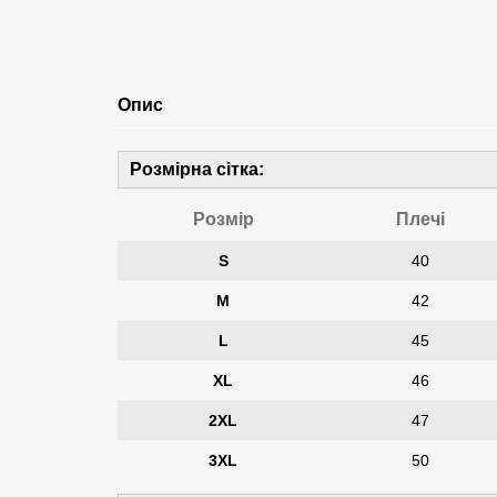
Опис
Розмірна сітка:
Розмір
Плечі
S
40
M
42
L
45
XL
46
2XL
47
3XL
50