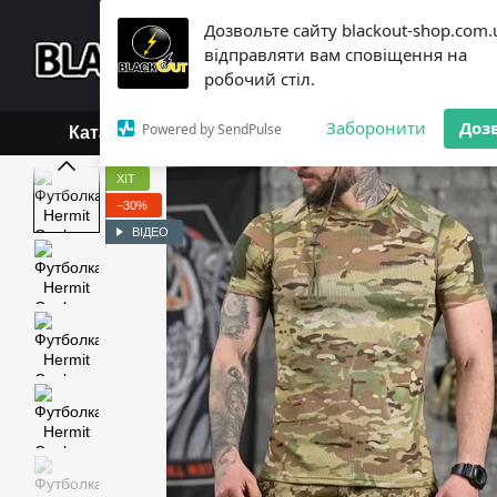
Перейти до основного контенту
Дозвольте сайту blackout-shop.com.
+38 (068) 119-18-19,
+3
відправляти вам сповіщення на
Каталог
Контактна інформ
робочий стіл.
Обмін та повернення
Б
Заборонити
Доз
Powered by SendPulse
Каталог
ХІТ
−30%
ВІДЕО