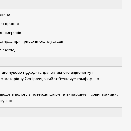
канини
сля прання
ля шевронів
атирає при тривалій експлуатації
о сезону
, що чудово підходить для активного відпочинку і
го матеріалу Coolpass, який забезпечує комфорт та
одить вологу з поверхні шкіри та випаровує її зовні тканини,
 сухою.