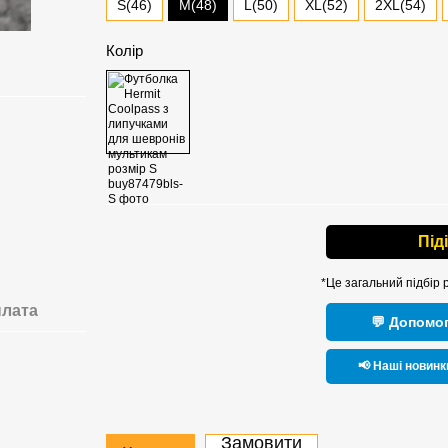
M(48)
S(46)
L(50)
XL(52)
2XL(54)
Колір
Під
*Це загальний підбір 
лата
💬 Допомог
📢 Наші новинк
Замовити