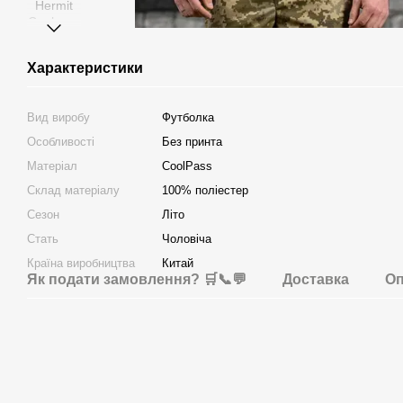
Характеристики
Вид виробу
Футболка
Особливості
Без принта
Матеріал
CoolPass
Склад матеріалу
100% поліестер
Сезон
Літо
Стать
Чоловіча
Країна виробництва
Китай
Як подати замовлення? 🛒📞💬
Доставка
Оп