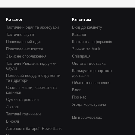
Каталог
Клієнтам
Тактичний одяг та аксесуари
Вхід до кабінету
Тактичне взуття
Каталог
Повсякденний одяг
Контактна інформація
Повсякденне взуття
Знижки та Акції
Захисне спорядження
Співпраця
Тактичні Рюкзаки, підсумки,
Оплата і доставка
баули
Калькулятор вартості
Польовий посуд, інструменти
доставки
та гідратори
Обмін та повернення
Спальні мішки, каремати та
Блог
килимки
Про нас
Сумки та рюкзаки
Угода користувача
Ліхтарі
Тактичні годинники
Ми в соцмережах
Біноклі
Автономні батареї, PowerBank