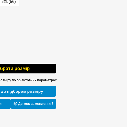
3XL(56)
ібрати розмір
розміру по орієнтовних параметрах.
а з підбором розміру
и
📦 Де моє замовлення?