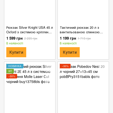
Рюкзак Silver Knight USA 45 л
Тактичний рюкзак 20 л з
Oxford з системою кріплення
вентильованою спинкою
Molle чорний 50х24х30 см
чорний 45x27x15 см
1 599 грн
1 199 грн
2 285 грн
1 715 грн
В наявності
В наявності
Купити
Купити
НОВИНКА
−30%
ХІТ
−30%