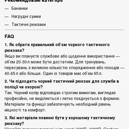
Бананки
Нагрудні сумки
Тактичні рюкзаки
FAQ
1. Як обрати правильний об’єм чорного тактичного
рюкзака?
Якщо ви плануєте службове або щоденне використання —
об’єм 20‑30 л може бути достатнім. Для тренувань,
пересувань з великою кількістю спорядження або походів —
40‑65 л або більше. Один із товарів має об’єм 65 л.
2. Чи підходить чорний тактичний рюкзак для служби в
поліції чи охороні?
Так. Чорний колір відповідає строгим вимогам, виглядає
професійно, не виділяється і легко поєднується з формою.
Матеріали та функції забезпечують необхідний рівень
міцності та комфорт.
3. Які матеріали повинні бути у хорошому тактичному
рюкзаку?
Шукайте тканини високої щільності (600D, 1000D, Cordura,