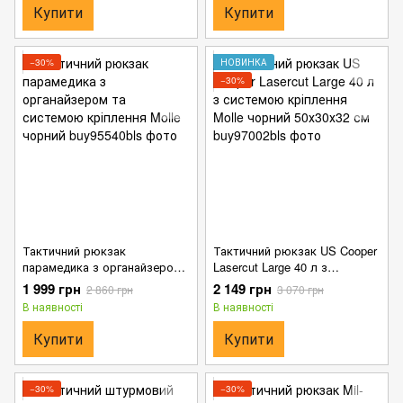
Купити
Купити
−30%
НОВИНКА
−30%
Тактичний рюкзак
Тактичний рюкзак US Cooper
парамедика з органайзером
Lasercut Large 40 л з
та системою кріплення Molle
системою кріплення Molle
1 999 грн
2 149 грн
2 860 грн
3 070 грн
чорний
чорний 50х30х32 см
В наявності
В наявності
Купити
Купити
−30%
−30%