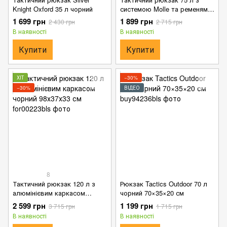
Knight Oxford 35 л чорний
системою Molle та ременями
для кріплення спального
1 699 грн
1 899 грн
2 430 грн
2 715 грн
мішка чорний 80х39х26 см
В наявності
В наявності
Купити
Купити
ХІТ
−30%
−30%
ВІДЕО
8
Тактичний рюкзак 120 л з
Рюкзак Tactics Outdoor 70 л
алюмінієвим каркасом
чорний 70×35×20 см
чорний 98х37х33 см
2 599 грн
1 199 грн
3 715 грн
1 715 грн
В наявності
В наявності