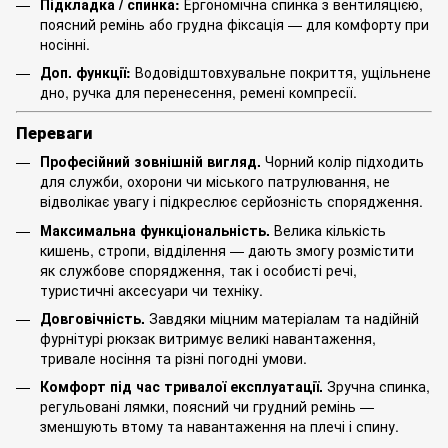
Підкладка / спинка:
Ергономічна спинка з вентиляцією,
поясний ремінь або грудна фіксація — для комфорту при
носінні.
Доп. функції:
Водовідштовхувальне покриття, ущільнене
дно, ручка для перенесення, ремені компресії.
Переваги
Професійний зовнішній вигляд.
Чорний колір підходить
для служби, охорони чи міського патрулювання, не
відволікає увагу і підкреслює серйозність спорядження.
Максимальна функціональність.
Велика кількість
кишень, стропи, відділення — дають змогу розмістити
як службове спорядження, так і особисті речі,
туристичні аксесуари чи техніку.
Довговічність.
Завдяки міцним матеріалам та надійній
фурнітурі рюкзак витримує великі навантаження,
тривале носіння та різні погодні умови.
Комфорт під час тривалої експлуатації.
Зручна спинка,
регульовані лямки, поясний чи грудний ремінь —
зменшують втому та навантаження на плечі і спину.