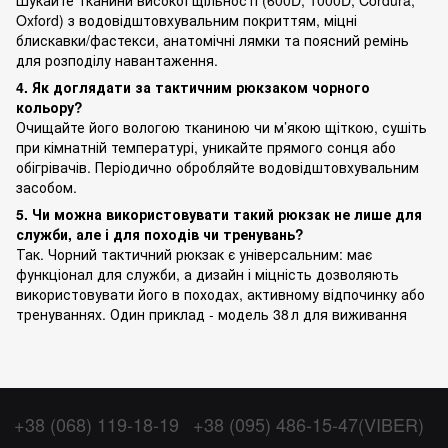
Oxford) з водовідштовхувальним покриттям, міцні
блискавки/фастекси, анатомічні лямки та поясний ремінь
для розподілу навантаження.
4. Як доглядати за тактичним рюкзаком чорного
кольору?
Очищайте його вологою тканиною чи м’якою щіткою, сушіть
при кімнатній температурі, уникайте прямого сонця або
обігрівачів. Періодично обробляйте водовідштовхувальним
засобом.
5. Чи можна використовувати такий рюкзак не лише для
служби, але і для походів чи тренувань?
Так. Чорний тактичний рюкзак є універсальним: має
функціонал для служби, а дизайн і міцність дозволяють
використовувати його в походах, активному відпочинку або
тренуваннях. Один приклад ‑ модель 38 л для виживання
+38 (068) 119-18-19
+38 (095) 486-15-47(VIBER)