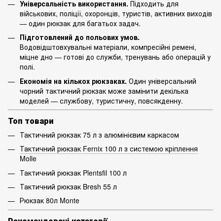
Універсальність використання.
Підходить для
військових, поліції, охоронців, туристів, активних виходів
— один рюкзак для багатьох задач.
Підготовлений до польових умов.
Водовідштовхувальні матеріали, компресійні ремені,
міцне дно — готові до служби, тренувань або операцій у
полі.
Економія на кількох рюкзаках.
Один універсальний
чорний тактичний рюкзак може замінити декілька
моделей — службову, туристичну, повсякденну.
Топ товари
Тактичний рюкзак 75 л з алюмінієвим каркасом
Тактичний рюкзак Fernix 100 л з системою кріплення
Molle
Тактичний рюкзак Plentsfil 100 л
Тактичний рюкзак Bresh 55 л
Рюкзак 80л Monte
Рекомендовані категорії