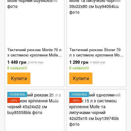
Тактичний рюкзак Monte 70 л
Тактичний рюкзак Stoner 70
з системою кріплення Molle
л з системою кріплення Molle
чорний
та липучкою чорний
1 449 грн
1 299 грн
2 070 грн
1 860 грн
39x22x80 см
В наявності
В наявності
Купити
Купити
НОВИНКА
НОВИНКА
−30%
−30%