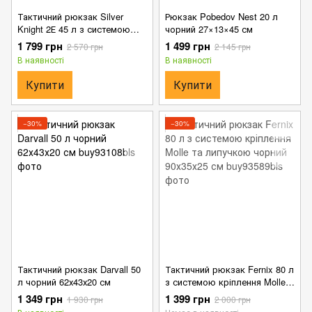
Тактичний рюкзак Silver
Рюкзак Pobedov Nest 20 л
Knight 2Е 45 л з системою
чорний 27×13×45 см
кріплення Molle Laser Cut
1 799 грн
1 499 грн
2 570 грн
2 145 грн
чорний
В наявності
В наявності
Купити
Купити
−30%
−30%
Тактичний рюкзак Darvall 50
Тактичний рюкзак Fernix 80 л
л чорний 62х43х20 см
з системою кріплення Molle
та липучкою чорний 90х35х25
1 349 грн
1 399 грн
1 930 грн
2 000 грн
см