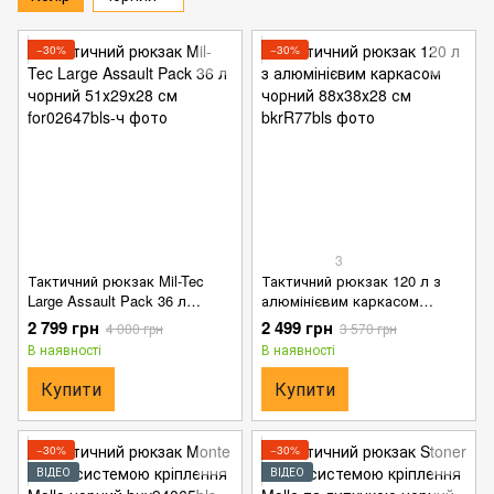
−30%
−30%
3
Тактичний рюкзак Mil-Tec
Тактичний рюкзак 120 л з
Large Assault Pack 36 л
алюмінієвим каркасом
чорний 51х29х28 см
чорний 88х38х28 см
2 799 грн
2 499 грн
4 000 грн
3 570 грн
В наявності
В наявності
Купити
Купити
−30%
−30%
ВІДЕО
ВІДЕО