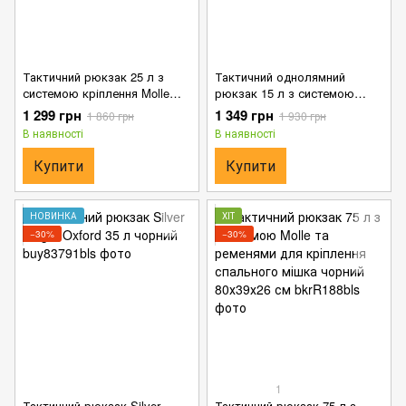
Тактичний рюкзак 25 л з
Тактичний однолямний
системою кріплення Molle
рюкзак 15 л з системою
чорний 45х24х22 см
кріплення Molle та липучками
1 299 грн
1 349 грн
1 860 грн
1 930 грн
чорний 42х25х15 см
В наявності
В наявності
Купити
Купити
НОВИНКА
ХІТ
−30%
−30%
1
Тактичний рюкзак Silver
Тактичний рюкзак 75 л з