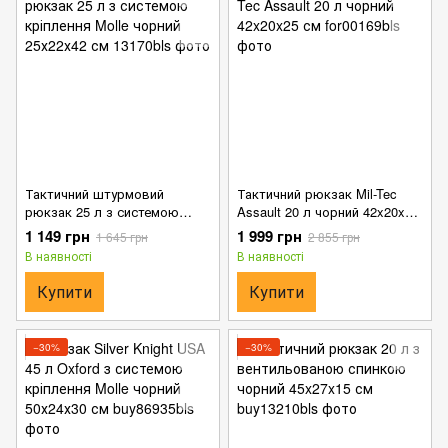
Тактичний штурмовий
Тактичний рюкзак Mil-Tec
рюкзак 25 л з системою
Assault 20 л чорний 42x20x25
кріплення Molle чорний
см
1 149 грн
1 999 грн
1 645 грн
2 855 грн
25х22х42 см
В наявності
В наявності
Купити
Купити
−30%
−30%