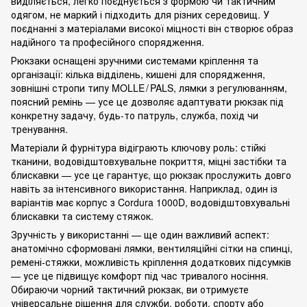
виділяється, легко поєднується з формою чи тактичним
одягом, не маркий і підходить для різних середовищ. У
поєднанні з матеріалами високої міцності він створює образ
надійного та професійного спорядження.
Рюкзаки оснащені зручними системами кріплення та
організації: кілька відділень, кишені для спорядження,
зовнішні стропи типу MOLLE / PALS, лямки з регулюванням,
поясний ремінь — усе це дозволяє адаптувати рюкзак під
конкретну задачу, будь‑то патруль, служба, похід чи
тренування.
Матеріали й фурнітура відіграють ключову роль: стійкі
тканини, водовідштовхувальне покриття, міцні застібки та
блискавки — усе це гарантує, що рюкзак прослужить довго
навіть за інтенсивного використання. Наприклад, один із
варіантів має корпус з Cordura 1000D, водовідштовхувальні
блискавки та систему стяжок.
Зручність у використанні — ще один важливий аспект:
анатомічно сформовані лямки, вентиляційні сітки на спинці,
ремені‑стяжки, можливість кріплення додаткових підсумків
— усе це підвищує комфорт під час тривалого носіння.
Обираючи чорний тактичний рюкзак, ви отримуєте
універсальне рішення для служби, роботи, спорту або