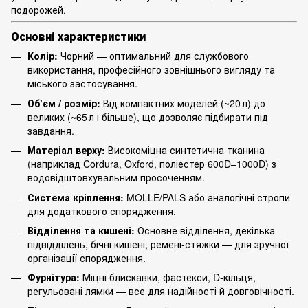
подорожей.
Основні характеристики
Колір:
Чорний — оптимальний для службового
використання, професійного зовнішнього вигляду та
міського застосування.
Об’єм / розмір:
Від компактних моделей (~20 л) до
великих (~65 л і більше), що дозволяє підбирати під
завдання.
Матеріал верху:
Високоміцна синтетична тканина
(наприклад Cordura, Oxford, поліестер 600D–1000D) з
водовідштовхувальним просоченням.
Система кріплення:
MOLLE/PALS або аналогічні стропи
для додаткового спорядження.
Відділення та кишені:
Основне відділення, декілька
підвідділень, бічні кишені, ремені‑стяжки — для зручної
організації спорядження.
Фурнітура:
Міцні блискавки, фастекси, D‑кільця,
регульовані лямки — все для надійності й довговічності.