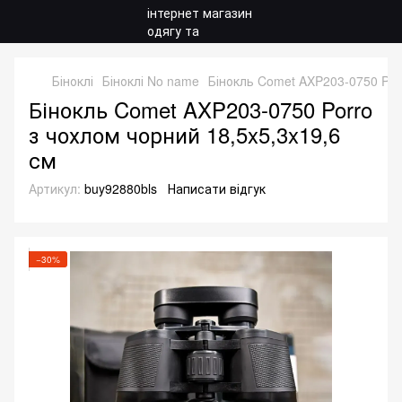
Біноклі
Біноклі No name
Бінокль Comet AXP203-0750 Porr
Бінокль Comet AXP203-0750 Porro
з чохлом чорний 18,5x5,3x19,6
см
Артикул:
buy92880bls
Написати відгук
−30%