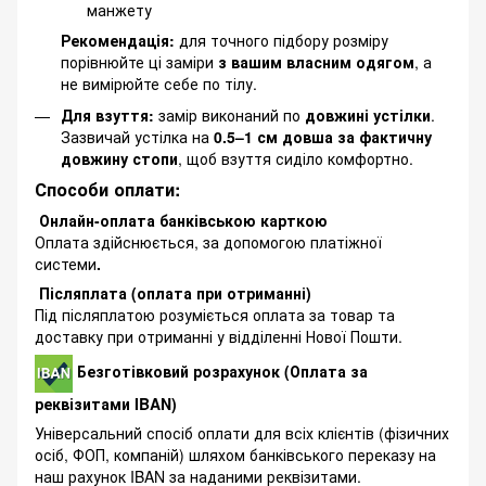
манжету
Рекомендація:
для точного підбору розміру
порівнюйте ці заміри
з вашим власним одягом
, а
не вимірюйте себе по тілу.
Для взуття:
замір виконаний по
довжині устілки
.
Зазвичай устілка на
0.5–1 см довша за фактичну
довжину стопи
, щоб взуття сиділо комфортно.
Способи оплати:
Онлайн-оплата банківською карткою
Оплата здійснюється, за допомогою платіжної
системи
.
Післяплата (оплата при отриманні)
Під післяплатою розуміється оплата за товар та
доставку при отриманні у відділенні Нової Пошти.
Безготівковий розрахунок (Оплата за
реквізитами IBAN)
Універсальний спосіб оплати для всіх клієнтів (фізичних
осіб, ФОП, компаній) шляхом банківського переказу на
наш рахунок IBAN за наданими реквізитами.