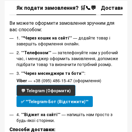
Як подати замовлення? 🛒📞💬
Доставка
Ви можете оформити замовлення зручним для
вас способом:
1. *
*Через кошик на сайті
** — додайте товар і
завершіть оформлення онлайн.
2. **
Телефоном
** — зателефонуйте нам у робочий
час, і менеджер оформить замовлення, допоможе
підібрати товар та визначити потрібний розмір.
3. **
Через месенджери та боти
**:
Viber
— +38 (095) 486-15-47 (оформлення)
💬 Telegram (Оформити)
✅ **Telegram-Бот (Відстежити)**
4. **
Віджет на сайті
** — напишіть нам просто з
будь-якої сторінки.
Способи доставки: