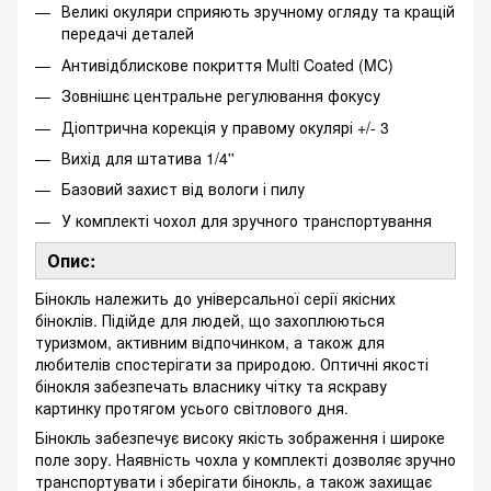
Великі окуляри сприяють зручному огляду та кращій
передачі деталей
Антивідблискове покриття Multi Coated (MC)
Зовнішнє центральне регулювання фокусу
Діоптрична корекція у правому окулярі +/- 3
Вихід для штатива 1/4''
Базовий захист від вологи і пилу
У комплекті чохол для зручного транспортування
Опис:
Бінокль належить до універсальної серії якісних
біноклів. Підійде для людей, що захоплюються
туризмом, активним відпочинком, а також для
любителів спостерігати за природою. Оптичні якості
бінокля забезпечать власнику чітку та яскраву
картинку протягом усього світлового дня.
Бінокль забезпечує високу якість зображення і широке
поле зору. Наявність чохла у комплекті дозволяє зручно
транспортувати і зберігати бінокль, а також захищає