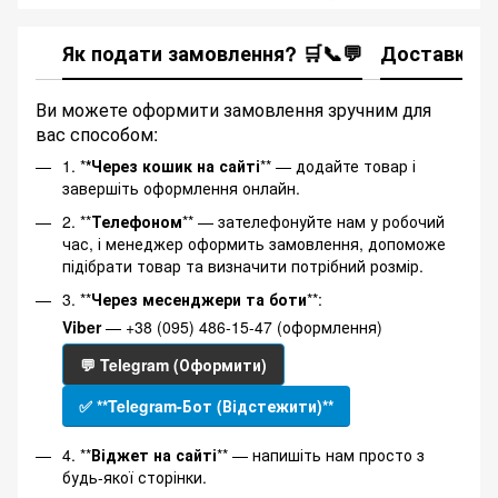
Як подати замовлення? 🛒📞💬
Доставка
Ви можете оформити замовлення зручним для
вас способом:
1. *
*Через кошик на сайті
** — додайте товар і
завершіть оформлення онлайн.
2. **
Телефоном
** — зателефонуйте нам у робочий
час, і менеджер оформить замовлення, допоможе
підібрати товар та визначити потрібний розмір.
3. **
Через месенджери та боти
**:
Viber
— +38 (095) 486-15-47 (оформлення)
💬 Telegram (Оформити)
✅ **Telegram-Бот (Відстежити)**
4. **
Віджет на сайті
** — напишіть нам просто з
будь-якої сторінки.