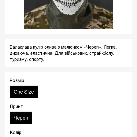
Балаклава кулір олива з малюнком «Череп». Легка,
дихаюча, еластична. Для військових, страйкболу,
туризму, спорту.
Розмір
One Size
Принт
Череп
Колір