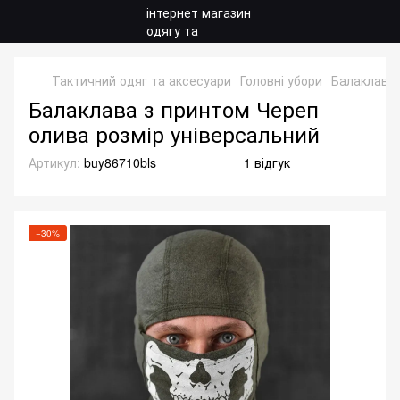
Тактичний одяг та аксесуари
Головні убори
Балаклави
Балаклава з принтом Череп
олива розмір універсальний
Артикул:
buy86710bls
1 відгук
−30%