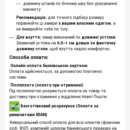
довжину штанів по бічному шву без урахування
манжету
Рекомендація:
для точного підбору розміру
порівнюйте ці заміри
з вашим власним одягом
, а
не вимірюйте себе по тілу.
Для взуття:
замір виконаний по
довжині устілки
.
Зазвичай устілка на
0.5–1 см довша за фактичну
довжину стопи
, щоб взуття сиділо комфортно.
Способи оплати:
Онлайн-оплата банківською карткою
Оплата здійснюється, за допомогою платіжної
системи
.
Післяплата (оплата при отриманні)
Під післяплатою розуміється оплата за товар та
доставку при отриманні у відділенні Нової Пошти.
Безготівковий розрахунок (Оплата за
реквізитами IBAN)
Універсальний спосіб оплати для всіх клієнтів (фізичних
осіб, ФОП, компаній) шляхом банківського переказу на