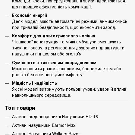
Команди, кроки, попереджувальні звуки підсилюються,
що підвищує ефективність комунікації.
Економія енергії
Деякі моделі мають автоматичні режими, вимикаючись
при тривалій бездіяльності, щоб економити заряд.
Комфорт для довготривалого носіння
“Чашкова” конструкція та м’які амбушури зменшують
тиск на голову, а регулювання дозволяє підлаштувати
навушники під шолом або оголів’я.
Сумісність з тактичним спорядженням
Можна носити разом із шоломом, бронежилетом або
рацією без значного дискомфорту.
Міцність і надійність
Якісні моделі витримують польові умови, удари й вплив
навколишнього середовища.
Топ товари
Активні водонепроникні Навушники HD-16
Активні навушники Earmor M32
Активні Навушники Walkers Razor