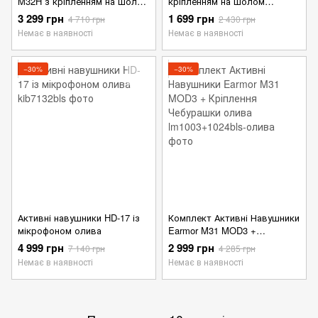
M32H з кріпленням на Шолом
кріпленням на шолом
та Мікрофоном олива
"чебурашка" хакі
3 299 грн
1 699 грн
4 710 грн
2 430 грн
Немає в наявності
Немає в наявності
−30%
−30%
Активні навушники HD-17 із
Комплект Активні Навушники
мікрофоном олива
Earmor M31 MOD3 +
Кріплення Чебурашки олива
4 999 грн
2 999 грн
7 140 грн
4 285 грн
Немає в наявності
Немає в наявності