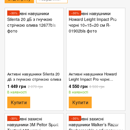
−30%
−30%
Активні навушники Silenta 20
Активні навушники Howard
дБ з гнучкою стрічкою олива
Leight Impact Pro чорні
10×15×20 см
1 449 грн
4 550 грн
2 070 грн
6 500 грн
В наявності
В наявності
Купити
Купити
−30%
−30%