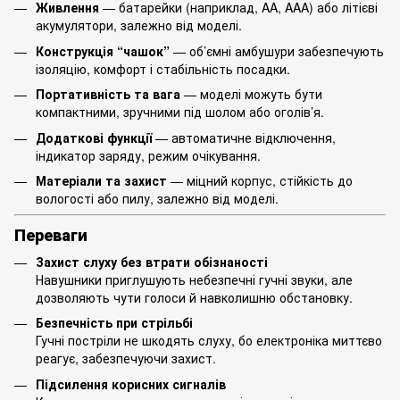
Живлення
— батарейки (наприклад, AA, AAA) або літієві
акумулятори, залежно від моделі.
Конструкція “чашок”
— об’ємні амбушури забезпечують
ізоляцію, комфорт і стабільність посадки.
Портативність та вага
— моделі можуть бути
компактними, зручними під шолом або оголів’я.
Додаткові функції
— автоматичне відключення,
індикатор заряду, режим очікування.
Матеріали та захист
— міцний корпус, стійкість до
вологості або пилу, залежно від моделі.
Переваги
Захист слуху без втрати обізнаності
Навушники приглушують небезпечні гучні звуки, але
дозволяють чути голоси й навколишню обстановку.
Безпечність при стрільбі
Гучні постріли не шкодять слуху, бо електроніка миттєво
реагує, забезпечуючи захист.
Підсилення корисних сигналів