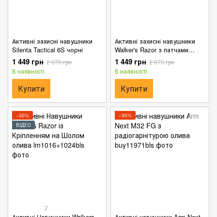
Активні захисні навушники
Активні захисні навушники
Silenta Tactical 6S чорні
Walker's Razor з патчами
койот
1 449 грн
1 449 грн
2 070 грн
2 070 грн
В наявності
В наявності
Купити
Купити
−30%
−30%
ВІДЕО
2
Активні Навушники Walkers
Активні навушники Arm Next