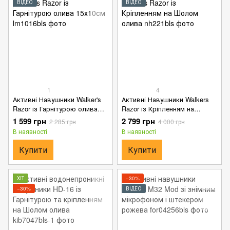
ВІДЕО
ВІДЕО
1
4
Активні Навушники Walker's
Активні Навушники Walkers
Razor із Гарнітурою олива
Razor із Кріпленням на
15х10см
Шолом олива
1 599 грн
2 799 грн
2 285 грн
4 000 грн
В наявності
В наявності
Купити
Купити
ХІТ
−30%
−30%
ВІДЕО