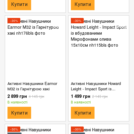
Купити
Купити
−30%
−30%
Активні Навушники Earmor
Активні Навушники Howard
М32 із Гарнітурою хакі
Leight - Impact Sport із
вбудованими Мікрофонами
2 899 грн
1 499 грн
4 145 грн
2 145 грн
олива 15х10см
В наявності
В наявності
Купити
Купити
−30%
−30%