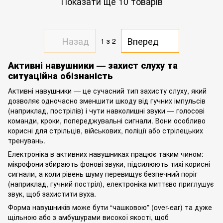
Показати ще 10 товарів
Назад
Вперед
1
з 2
Активні навушники — захист слуху та
ситуаційна обізнаність
Активні навушники — це сучасний тип захисту слуху, який
дозволяє одночасно зменшити шкоду від гучних імпульсів
(наприклад, пострілів) і чути навколишні звуки — голосові
команди, кроки, попереджувальні сигнали. Вони особливо
корисні для стрільців, військових, поліції або стрілецьких
тренувань.
Електроніка в активних навушниках працює таким чином:
мікрофони збирають фонові звуки, підсилюють тихі корисні
сигнали, а коли рівень шуму перевищує безпечний поріг
(наприклад, гучний постріл), електроніка миттєво приглушує
звук, щоб захистити вуха.
Форма навушників може бути “чашковою” (over-ear) та дуже
щільною або з амбушурами високої якості, щоб