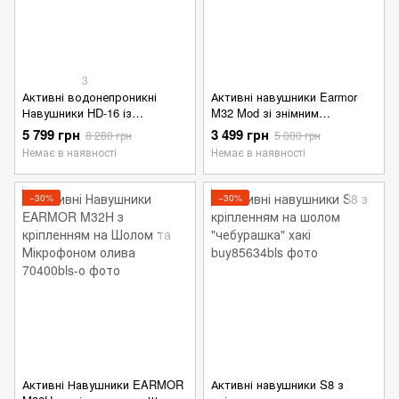
3
Активні водонепроникні
Активні навушники Earmor
Навушники HD-16 із
M32 Mod зі знімним
Гарнітурою та кріпленням на
мікрофоном і штекером
5 799 грн
3 499 грн
8 280 грн
5 000 грн
Шолом олива
рожева
Немає в наявності
Немає в наявності
−30%
−30%
Активні Навушники EARMOR
Активні навушники S8 з