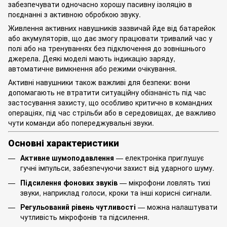
забезпечувати одночасно хорошу пасивну ізоляцію в
поєднанні з активною обробкою звуку.
Живлення активних навушників зазвичай йде від батарейок
або акумуляторів, що дає змогу працювати тривалий час у
полі або на тренуваннях без підключення до зовнішнього
джерела. Деякі моделі мають індикацію заряду,
автоматичне вимкнення або режими очікування.
Активні навушники також важливі для безпеки: вони
допомагають не втратити ситуаційну обізнаність під час
застосування захисту, що особливо критично в командних
операціях, під час стрільби або в середовищах, де важливо
чути команди або попереджувальні звуки.
Основні характеристики
Активне шумоподавлення
— електроніка приглушує
гучні імпульси, забезпечуючи захист від ударного шуму.
Підсилення фонових звуків
— мікрофони ловлять тихі
звуки, наприклад голоси, кроки та інші корисні сигнали.
Регульований рівень чутливості
— можна налаштувати
чутливість мікрофонів та підсилення.