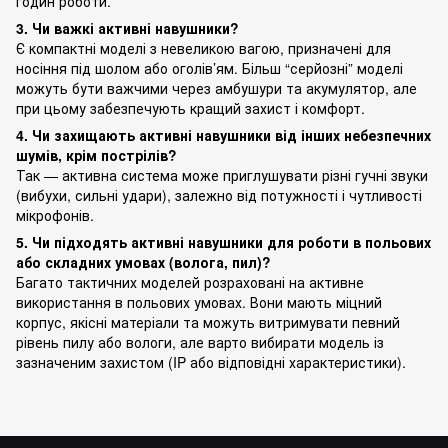
годин роботи.
3. Чи важкі активні навушники?
Є компактні моделі з невеликою вагою, призначені для
носіння під шолом або оголів’ям. Більш “серйозні” моделі
можуть бути важчими через амбушури та акумулятор, але
при цьому забезпечують кращий захист і комфорт.
4. Чи захищають активні навушники від інших небезпечних
шумів, крім пострілів?
Так — активна система може приглушувати різні гучні звуки
(вибухи, сильні удари), залежно від потужності і чутливості
мікрофонів.
5. Чи підходять активні навушники для роботи в польових
або складних умовах (волога, пил)?
Багато тактичних моделей розраховані на активне
використання в польових умовах. Вони мають міцний
корпус, якісні матеріали та можуть витримувати певний
рівень пилу або вологи, але варто вибирати модель із
зазначеним захистом (IP або відповідні характеристики).