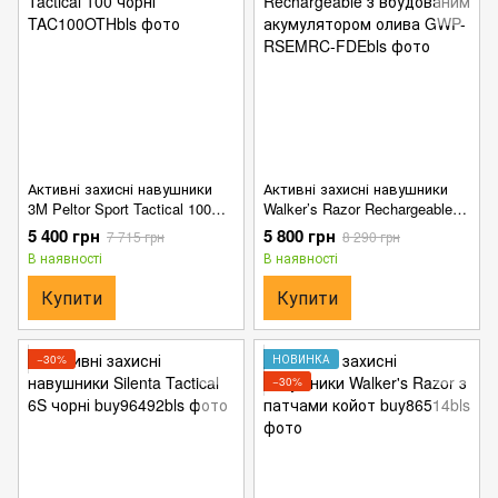
Активні захисні навушники
Активні захисні навушники
3M Peltor Sport Tactical 100
Walker’s Razor Rechargeable з
чорні
вбудованим акумулятором
5 400 грн
5 800 грн
7 715 грн
8 290 грн
олива
В наявності
В наявності
Купити
Купити
−30%
НОВИНКА
−30%