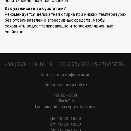
всей Украине, включая Харьков.
Как ухаживать за бушлатом?
Рекомендуется деликатная стирка при низких температурах
без отбеливателей и агрессивных средств, чтобы
сохранить водоотталкивающие и теплоизоляционные
свойства.
+38 (068) 119-18-19
+38 (095) 486-15-47(VIBER)
Контактная информация
Полная версия сайта
©2022 - 2026
BlackOut
График работы горячей линии:
Пн: 10:00–19:00
Вт: 10:00–19:00
Ср: 10:00–19:00