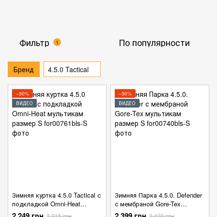
Фильтр
По популярности
1
Бренд
4.5.0 Tactical
−30%
−30%
ВИДЕО
ВИДЕО
Зимняя куртка 4.5.0 Tactical с
Зимняя Парка 4.5.0. Defender
подкладкой Omni-Heat
с мембраной Gore-Tex
мультикам размер S
мультикам размер S
2 249 грн
2 399 грн
3 215 грн
3 430 грн