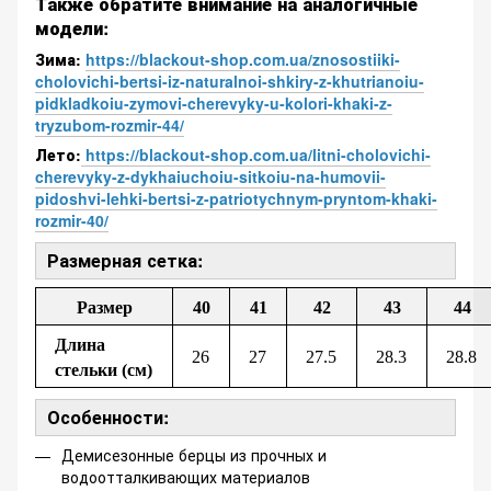
Также обратите внимание на аналогичные
модели:
Зима:
https://blackout-shop.com.ua/znosostiiki-
cholovichi-bertsi-iz-naturalnoi-shkiry-z-khutrianoiu-
pidkladkoiu-zymovi-cherevyky-u-kolori-khaki-z-
tryzubom-rozmir-44/
Лето:
https://blackout-shop.com.ua/litni-cholovichi-
cherevyky-z-dykhaiuchoiu-sitkoiu-na-humovii-
pidoshvi-lehki-bertsi-z-patriotychnym-pryntom-khaki-
rozmir-40/
Размерная сетка:
Размер
40
41
42
43
44
Длина
26
27
27.5
28.3
28.8
стельки (см)
Особенности:
Демисезонные берцы из прочных и
водоотталкивающих материалов