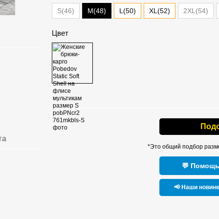
M(48)
S(46)
L(50)
XL(52)
2XL(54)
Цвет
Под
та
*Это общий подбор разм
💬 Помощь
📢 Наши новин