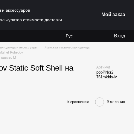
ы и аксессуаров
Мой заказ
алькулятор стоимости доставки
Вход
Рус
ая одежда и аксессуары
Женская тактическая одежда
ftshell Pobedov
м размер M
 Static Soft Shell на
Артикул
pobPNcr2
761mkbls-M
К сравнению
В желания