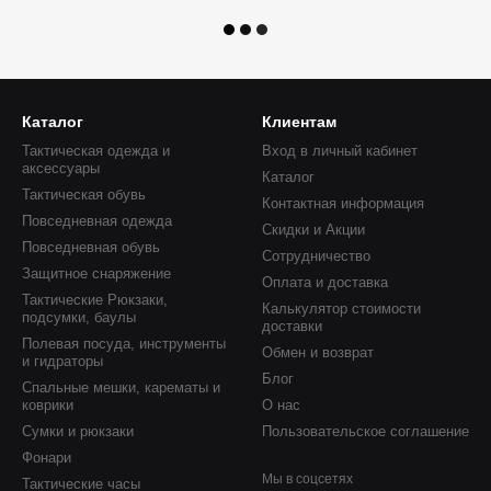
Каталог
Клиентам
Тактическая одежда и
Вход в личный кабинет
аксессуары
Каталог
Тактическая обувь
Контактная информация
Повседневная одежда
Скидки и Акции
Повседневная обувь
Сотрудничество
Защитное снаряжение
Оплата и доставка
Тактические Рюкзаки,
Калькулятор стоимости
подсумки, баулы
доставки
Полевая посуда, инструменты
Обмен и возврат
и гидраторы
Блог
Спальные мешки, карематы и
коврики
О нас
Сумки и рюкзаки
Пользовательское соглашение
Фонари
Мы в соцсетях
Тактические часы