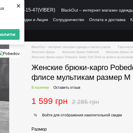
×
ua
8 (095) 486-15-47(VIBER)
BlackOut – интернет магазин одежд
рмация
Скидки и Акции
Сотрудничество
Оплата и доставка
К
О нас
Пользовательское соглашение
волити
BlackOut – интернет магазин одежды и аксессуаров
Тактическ
Женские брюки
Женские брюки Softshell
Женские брюки So
Женские брюки-карго Pobedov Static Soft Shell на флисе мультика
Женские брюки-карго Pobedov
флисе мультикам размер M
В наличии
Оставить отзыв
1 599 грн
2 285 грн
Войти
для отображения накопительной скидки
%
Размер