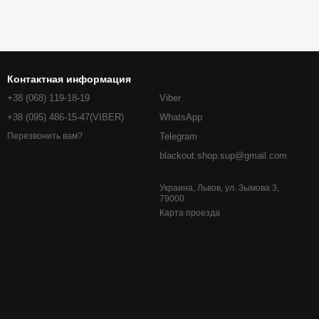
Контактная информация
+38 (068) 119-18-19
Viber
+38 (095) 486-15-47(VIBER)
WhatsApp
Telegram
Перезвонить вам?
blackout.shop.sup@gmail.com
Украина, Львов, ул. Зымова 3,
79000
Карта проезда