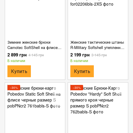
Зимние женские брюки
Женские тактические штаны
Camotec SoftShell на флисе
R-Military Softshell утепленные
черные размер XS
флисом черные размер 2XS
2 899 грн
2 199 грн
4 145 грн
3 145 грн
В наличии
В наличии
Купить
Купить
−30%
−30%