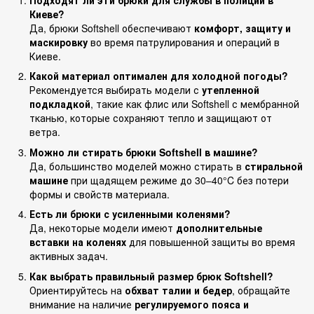
Подходят ли эти брюки для службы в полиции в
Киеве?
Да, брюки Softshell обеспечивают
комфорт, защиту и
маскировку
во время патрулирования и операций в
Киеве.
Какой материал оптимален для холодной погоды?
Рекомендуется выбирать модели с
утепленной
подкладкой
, такие как флис или Softshell с мембранной
тканью, которые сохраняют тепло и защищают от
ветра.
Можно ли стирать брюки Softshell в машине?
Да, большинство моделей можно стирать в
стиральной
машине
при щадящем режиме до 30–40°C без потери
формы и свойств материала.
Есть ли брюки с усиленными коленями?
Да, некоторые модели имеют
дополнительные
вставки на коленях
для повышенной защиты во время
активных задач.
Как выбрать правильный размер брюк Softshell?
Ориентируйтесь на
обхват талии и бедер
, обращайте
внимание на наличие
регулируемого пояса и