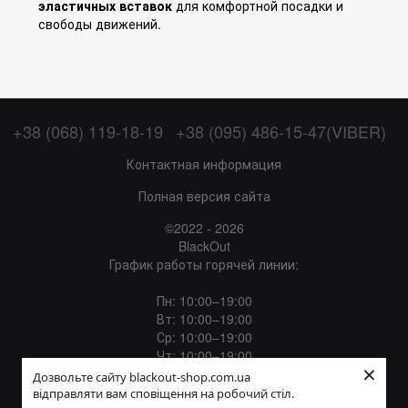
эластичных вставок
для комфортной посадки и
свободы движений.
+38 (068) 119-18-19
+38 (095) 486-15-47(VIBER)
Контактная информация
Полная версия сайта
©2022 - 2026
BlackOut
График работы горячей линии:
Пн: 10:00–19:00
Вт: 10:00–19:00
Ср: 10:00–19:00
Чт: 10:00–19:00
×
Пт: 10:00–19:00
Дозвольте сайту blackout-shop.com.ua
Сб: 12:00–18:00
відправляти вам сповіщення на робочий стіл.