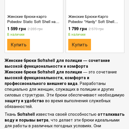
Женские брюки-карго
Женские Брюки-Карго
Pobedov Static Soft Shell на
Pobedov "Hardy" Soft Shell
флисе черные размер S
прямого кроя черные размер
1 599 грн
1 799 грн
2 285 грн
2 570 грн
S
В наличии
В наличии
Купить
Купить
Женские брюки Softshell для полиции — сочетание
высокой функциональности и комфорта
Женские брюки Softshell для полиции
— это сочетание
высокой функциональности, комфорта и
профессионального внешнего вида
. Разработаны
специально для женщин, служащих в полиции и других
силовых структурах. Эти брюки обеспечивают необходимую
защиту и удобство
во время выполнения служебных
обязанностей.
Ткань
Softshell
известна своей способностью
отталкивать
воду и порывы ветра
, что делает эти брюки идеальными
для работы в различных погодных условиях. Они