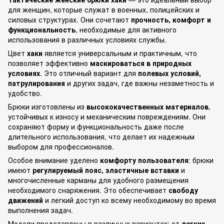
для женщин, которые служат в военных, полицейских и
силовых структурах. Они сочетают
прочность, комфорт и
функциональность
, необходимые для активного
использования в различных условиях службы.
Цвет
хаки
является универсальным и практичным, что
позволяет эффективно
маскироваться в природных
условиях
. Это отличный вариант для
полевых условий,
патрулирования
и других задач, где важны незаметность и
удобство.
Брюки изготовлены из
высококачественных материалов
,
устойчивых к износу и механическим повреждениям. Они
сохраняют форму и функциональность даже после
длительного использования, что делает их надежным
выбором для профессионалов.
Особое внимание уделено
комфорту пользователя
: брюки
имеют
регулируемый пояс, эластичные вставки
и
многочисленные карманы для удобного размещения
необходимого снаряжения. Это обеспечивает
свободу
движений
и легкий доступ ко всему необходимому во время
выполнения задач.
Модели представлены в различных вариантах: от
легких