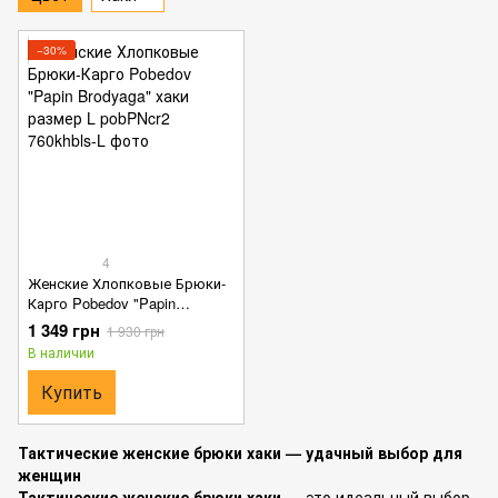
−30%
4
Женские Хлопковые Брюки-
Карго Pobedov "Papin
Brodyaga" хаки размер L
1 349 грн
1 930 грн
В наличии
Купить
Тактические женские брюки хаки — удачный выбор для
женщин
Тактические женские брюки хаки
— это идеальный выбор