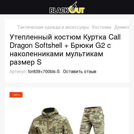
Тактическая одежда и аксессуары
Костюмы
Демисез
Утепленный костюм Куртка Call
Dragon Softshell + Брюки G2 с
наколенниками мультикам
размер S
Артикул:
for839+700bls-S
Оставить отзыв
−30%