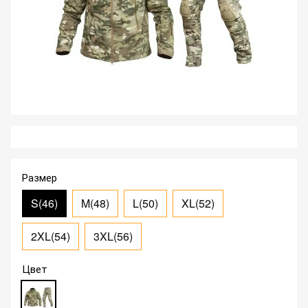
Размер
S(46)
M(48)
L(50)
XL(52)
2XL(54)
3XL(56)
Цвет