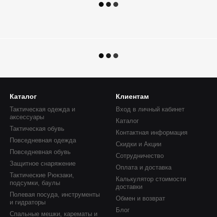
Каталог
Клиентам
Тактическая одежда и
Вход в личный кабинет
аксессуары
Каталог
Тактическая обувь
Контактная информация
Повседневная одежда
Скидки и Акции
Повседневная обувь
Сотрудничество
Защитное снаряжение
Оплата и доставка
Тактические Рюкзаки,
Калькулятор стоимости
подсумки, баулы
доставки
Полевая посуда, инструменты
Обмен и возврат
и гидраторы
Блог
Спальные мешки, карематы и