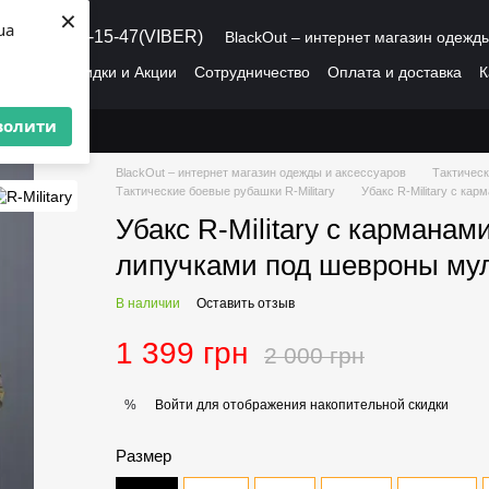
×
ua
8 (095) 486-15-47(VIBER)
BlackOut – интернет магазин одежд
рмация
Скидки и Акции
Сотрудничество
Оплата и доставка
К
О нас
Пользовательское соглашение
волити
BlackOut – интернет магазин одежды и аксессуаров
Тактическ
Тактические боевые рубашки R-Military
Убакс R-Military с ка
Убакс R-Military с карманам
липучками под шевроны му
В наличии
Оставить отзыв
1 399 грн
2 000 грн
Войти
для отображения накопительной скидки
%
Размер