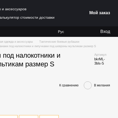
ы и аксессуаров
Мой заказ
алькулятор стоимости доставки
Вход
Рус
ая одежда и аксессуары
Тактические боевые рубашки
рманами под налокотники и липучками под шевроны мультикам размер S
и под налокотники и
Артикул
bkrML-
льтикам размер S
3bls-S
К сравнению
В желания