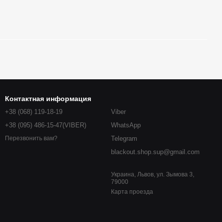
Контактная информация
+38 (068) 119-18-19
Viber
+38 (095) 486-15-47(VIBER)
WhatsApp
Telegram
Перезвонить вам?
blackout.shop.sup@gmail.com
Украина, Львов, ул. Зымова 3,
79000
Карта проезда