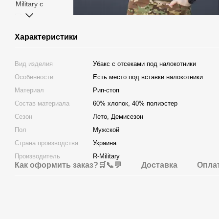
Характеристики
Вид изделия
Убакс с отсеками под налокотники
Особенности
Есть место под вставки налокотники
Материал
Рип-стоп
Состав материала
60% хлопок, 40% полиэстер
Сезон
Лето, Демисезон
Пол
Мужской
Страна производства
Украина
Производитель
R-Military
Как оформить заказ?🛒📞💬
Доставка
Опла