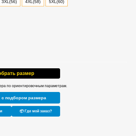
3XL(56)
4XL(58)
5XL(60)
обрать размер
ера по ориентировочным параметрам.
 с подбором размера
ки
📦 Где мой заказ?