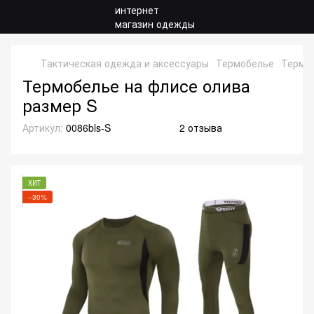
Тактическая одежда и аксессуары
Термобелье
Термо
Термобелье на флисе олива
размер S
Артикул:
0086bls-S
2 отзыва
ХИТ
−30%