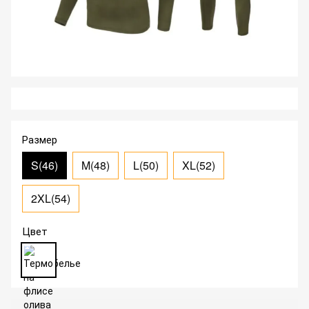
Размер
S(46)
M(48)
L(50)
XL(52)
2XL(54)
Цвет