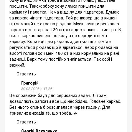
прошити. Також збоку хочу лямки пришити для
карімату і палатки. Нема відділу для гідратора. Думаю
за каркас чіпати гідратора. Той ренкавер що в кишені
він замалий не стає на рюдзак. Мусів купити ренкавер
окремо в мілітарі на 130 літрів з доставкою 1 тис грн. В
нього каркас лишень по колу а по середині нема
каркасу. Коли вдягаю рюдзак здається що там де
регулюється рюдзак що відірветься, верх рюдзака на
висоті голови хоч мені 180 ст а низ нормально на рівні
задниці. Верх тому постійно тиліпається. Так собі і
важкий.
Ответить
Григорій
30.03.2026 в 17:36
Це справжній баул для серйозних задач. Літраж
дозволяють запхати все що необхідно. Головне каркас.
Без нього спина б розсипалася через годину. Для
тривалих виходів те, що треба. 🔥
Ответить
Сергій Вакуленко