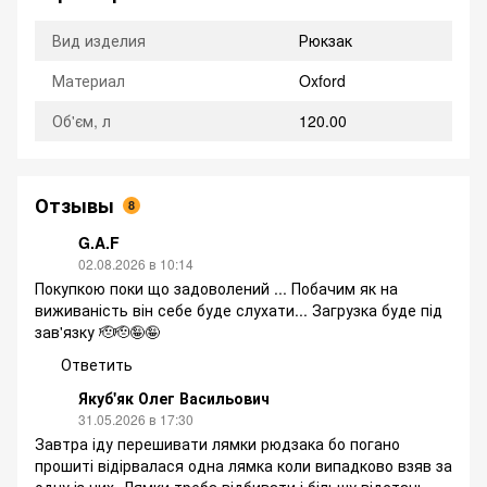
Вид изделия
Рюкзак
Материал
Oxford
Об'єм, л
120.00
Отзывы
8
G.A.F
02.08.2026 в 10:14
Покупкою поки що задоволений ... Побачим як на
виживаність він себе буде слухати... Загрузка буде під
зав'язку 🫡🫡🤪🤪
Ответить
Якуб'як Олег Васильович
31.05.2026 в 17:30
Завтра іду перешивати лямки рюдзака бо погано
прошиті відірвалася одна лямка коли випадково взяв за
одну із них. Лямки треба відбивати і більшу відстань