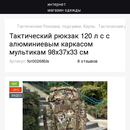
Тактические Рюкзаки, подсумки, баулы
Тактические рю
Тактический рюкзак 120 л с с
алюминиевым каркасом
мультикам 98х37х33 см
Артикул:
for00268bls
8 отзывов
ХИТ
−30%
ВИДЕО