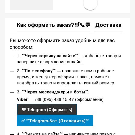
Как оформить заказ?🛒📞💬
Доставка
Ка
Вы можете оформить заказ удобным для вас
способом:
1. **
Через корзину на сайте
** — добавьте товар и
завершите оформление онлайн.
2. **
По телефону
** — позвоните нам в рабочее
время, и менеджер оформит заказ, поможет
подобрать товар и определить нужный размер.
3. **
Через мессенджеры и боты
**:
Viber
— +38 (095) 486-15-47 (оформление)
💬 Telegram (Оформить)
✅ **Telegram-Бот (Отследить)**
4. **Виджет на сайте** — напишите нам прямо с