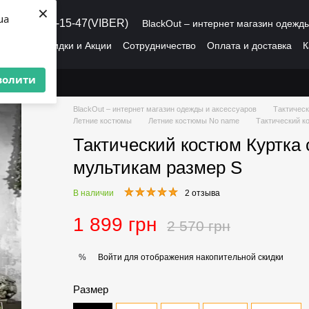
×
ua
8 (095) 486-15-47(VIBER)
BlackOut – интернет магазин одежд
рмация
Скидки и Акции
Сотрудничество
Оплата и доставка
К
О нас
Пользовательское соглашение
волити
BlackOut – интернет магазин одежды и аксессуаров
Тактическ
Летние костюмы
Летние костюмы No name
Тактический к
Тактический костюм Куртка
мультикам размер S
В наличии
2 отзыва
1 899 грн
2 570 грн
Войти
для отображения накопительной скидки
%
Размер