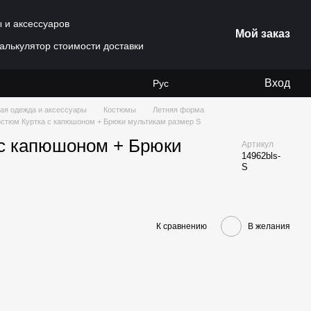
ы и аксессуаров
Мой заказ
алькулятор стоимости доставки
Вход
Рус
ая одежда и аксессуары
Костюмы
Летняя форма
остюм Куртка с капюшоном + Брюки мультикам размер S
 с капюшоном + Брюки
Артикул
14962bls-
S
К сравнению
В желания