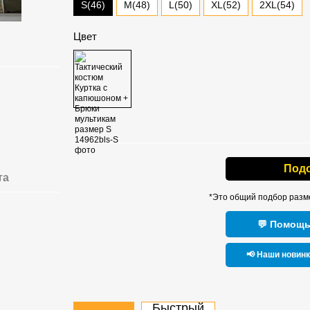
S(46)
M(48)
L(50)
XL(52)
2XL(54)
Цвет
Под
та
*Это общий подбор разм
💬 Помощь
📢 Наши новин
Быстрый