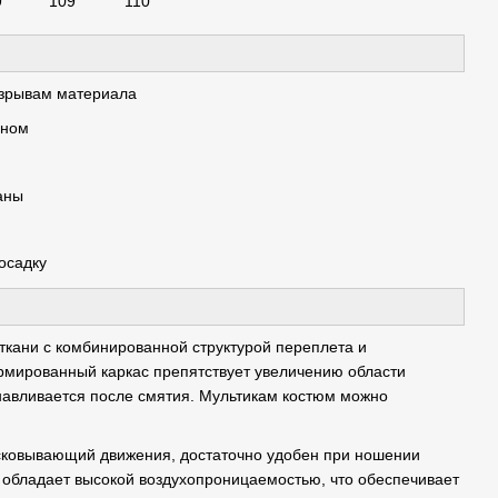
9
109
110
разрывам материала
оном
аны
осадку
ткани с комбинированной структурой переплета и
рмированный каркас препятствует увеличению области
анавливается после смятия. Мультикам костюм можно
сковывающий движения, достаточно удобен при ношении
е обладает высокой воздухопроницаемостью, что обеспечивает