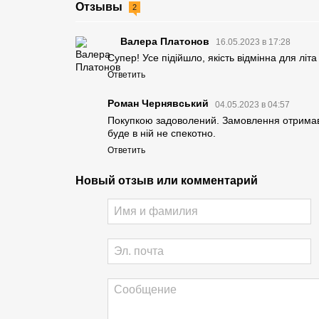
Отзывы
2
Валера Платонов
16.05.2023 в 17:28
Супер! Усе підійшло, якість відмінна для літа
Ответить
Роман Чернявський
04.05.2023 в 04:57
Покупкою задоволений. Замовлення отримав ш
буде в ній не спекотно.
Ответить
Новый отзыв или комментарий