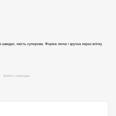
видко, якість суперова. Форма легка і зручна якраз влітку
Войти с помощью