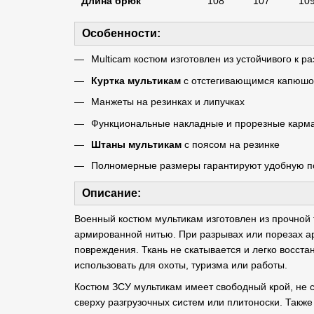
Длина брюк
108
107
10
Особенности:
Multicam костюм изготовлен из устойчивого к 
Куртка мультикам
с отстегивающимся капюш
Манжеты на резинках и липучках
Функциональные накладные и прорезные карм
Штаны мультикам
с поясом на резинке
Полномерные размеры гарантируют удобную п
Описание:
Военный костюм мультикам изготовлен из прочной 
армированной нитью. При разрывах или порезах а
повреждения. Ткань не скатывается и легко восст
использовать для охоты, туризма или работы.
Костюм ЗСУ мультикам имеет свободный крой, не 
сверху разгрузочных систем или плитоноски. Такж