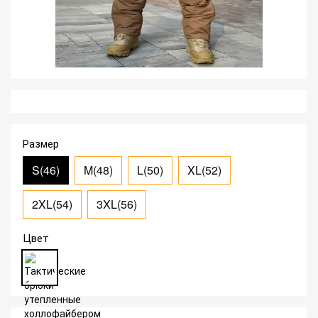
Размер
S(46)
M(48)
L(50)
XL(52)
2XL(54)
3XL(56)
Цвет