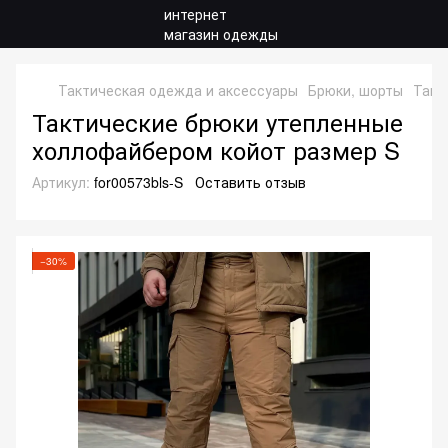
Тактическая одежда и аксессуары
Брюки, шорты
Такт
Тактические брюки утепленные
холлофайбером койот размер S
Артикул:
for00573bls-S
Оставить отзыв
−30%