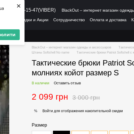
×
ua
8 (095) 486-15-47(VIBER)
BlackOut – интернет магазин одежд
рмация
Скидки и Акции
Сотрудничество
Оплата и доставка
К
О нас
Пользовательское соглашение
волити
BlackOut – интернет магазин одежды и аксессуаров
Тактическ
Штаны Softshell No name
Тактические брюки Patriot Softshell 
Тактические брюки Patriot So
молниях койот размер S
В наличии
Оставить отзыв
2 099 грн
3 000 грн
Войти
для отображения накопительной скидки
%
Размер