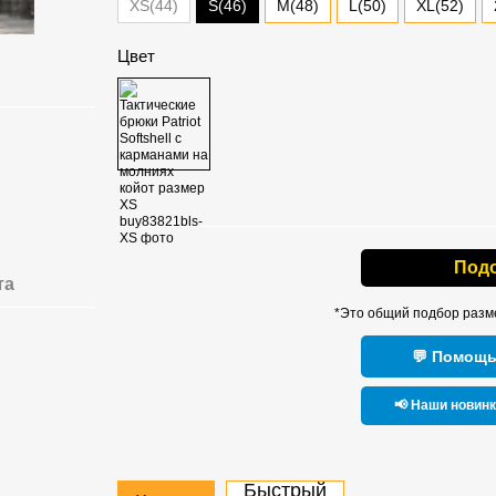
S(46)
XS(44)
M(48)
L(50)
XL(52)
Цвет
Под
та
*Это общий подбор разм
💬 Помощь
📢 Наши новин
Быстрый