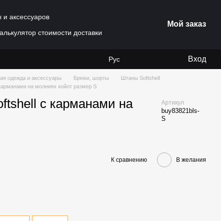
ы и аксессуаров
Мой заказ
алькулятор стоимости доставки
Вход
Рус
ая одежда и аксессуары
Брюки, шорты
Штаны Softshell
с карманами на молниях койот размер S
ftshell с карманами на
Артикул
buy83821bls-
S
К сравнению
В желания