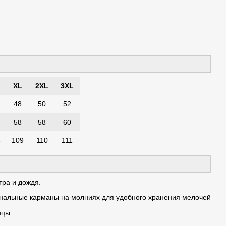
XL
2XL
3XL
48
50
52
58
58
60
8
109
110
111
тра и дождя.
нальные карманы на молниях для удобного хранения мелочей
ицы.