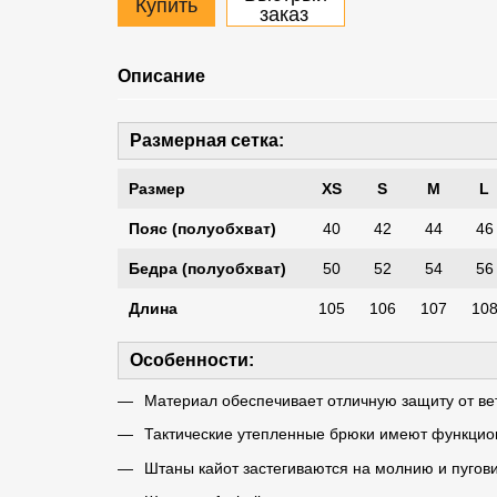
Купить
заказ
Описание
Размерная сетка:
Размер
XS
S
M
L
Пояс (полуобхват)
40
42
44
46
Бедра (полуобхват)
50
52
54
56
Длина
105
106
107
10
Особенности:
Материал обеспечивает отличную защиту от ве
Тактические утепленные брюки имеют функцио
Штаны кайот застегиваются на молнию и пугов