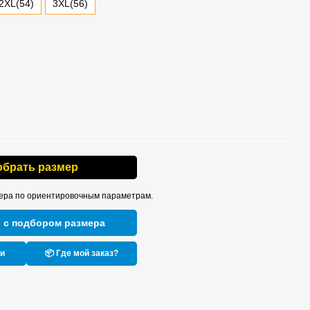
2XL(54)
3XL(56)
обрать размер
ера по ориентировочным параметрам.
 с подбором размера
ки
📦 Где мой заказ?