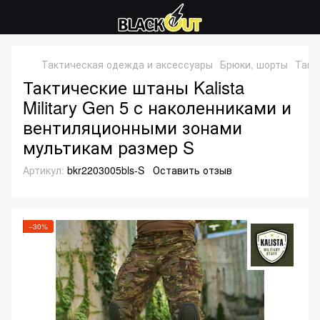
Тактическая одежда и аксессуары
Брюки, шорты
Такт
Тактические штаны Kalista
Military Gen 5 с наколенниками и
вентиляционными зонами
мультикам размер S
Артикул:
bkr2203005bls-S
Оставить отзыв
−30%